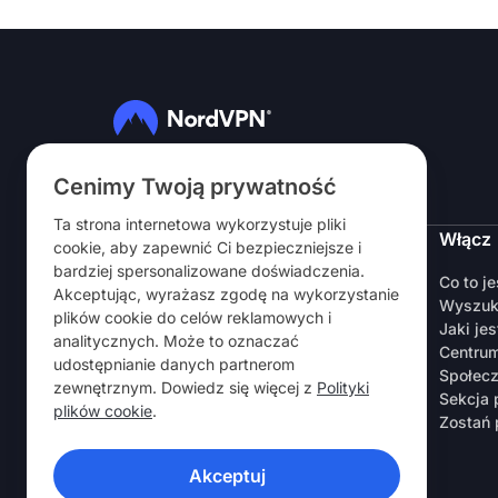
Obserwuj nas
Cenimy Twoją prywatność
Ta strona internetowa wykorzystuje pliki
NordVPN
Włącz
cookie, aby zapewnić Ci bezpieczniejsze i
bardziej spersonalizowane doświadczenia.
O nas
Co to j
Akceptując, wyrażasz zgodę na wykorzystanie
Kariera
Wyszuk
plików cookie do celów reklamowych i
Okres próbny
Jaki jes
analitycznych. Może to oznaczać
Routery VPN
Centru
udostępnianie danych partnerom
Opinie
Społec
zewnętrznym. Dowiedz się więcej z
Polityki
Zniżka dla pracowników i studentów
Sekcja
plików cookie
.
Gdzie kupić
Zostań 
Poleć znajomemu
Akceptuj
APLIKACJE VPN