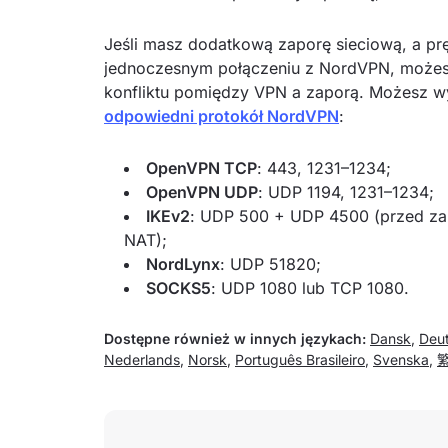
Jeśli masz dodatkową zaporę sieciową, a prę
jednoczesnym połączeniu z NordVPN, możes
konfliktu pomiędzy VPN a zaporą. Możesz w
odpowiedni protokół NordVPN
:
OpenVPN TCP
: 443, 1231–1234;
OpenVPN UDP
: UDP 1194, 1231–1234;
IKEv2
: UDP 500 + UDP 4500 (przed za
NAT);
NordLynx
: UDP 51820;
SOCKS5
: UDP 1080 lub TCP 1080.
Dostępne również w innych językach:
Dansk
,
Deu
Nederlands
,
Norsk
,
Português Brasileiro
,
Svenska
,