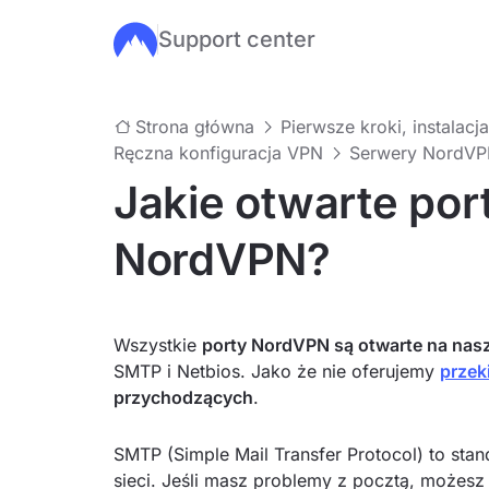
Support center
Przejdź do głównej treści
Strona główna
Pierwsze kroki, instalacja
Ręczna konfiguracja VPN
Serwery NordVPN 
Jakie otwarte por
NordVPN?
Wszystkie
porty NordVPN są otwarte na na
SMTP i Netbios. Jako że nie oferujemy
przek
przychodzących
.
SMTP (Simple Mail Transfer Protocol) to sta
sieci. Jeśli masz problemy z pocztą, możes