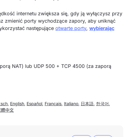
dkość internetu zwiększa się, gdy ją wyłączysz przy
z zmienić porty wychodzące zapory, aby uniknąć
ykorzystać następujące
otwarte porty
,
wybierając
porą NAT) lub UDP 500 + TCP 4500 (za zaporą
tsch
,
English
,
Español
,
Français
,
Italiano
,
日本語
,
한국어
,
繁體中文