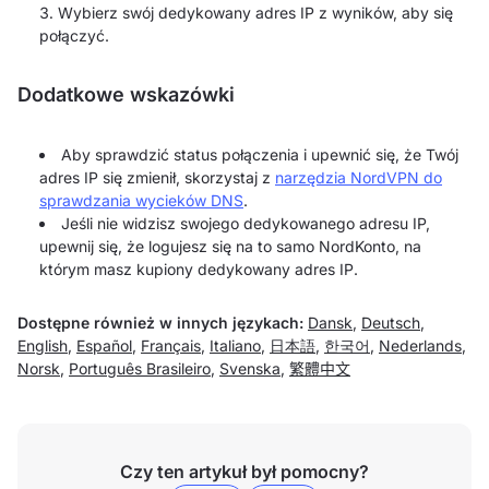
Wybierz swój dedykowany adres IP z wyników, aby się
połączyć.
Dodatkowe wskazówki
Aby sprawdzić status połączenia i upewnić się, że Twój
adres IP się zmienił, skorzystaj z
narzędzia NordVPN do
sprawdzania wycieków DNS
.
Jeśli nie widzisz swojego dedykowanego adresu IP,
upewnij się, że logujesz się na to samo NordKonto, na
którym masz kupiony dedykowany adres IP.
Dostępne również w innych językach:
Dansk
,
Deutsch
,
English
,
Español
,
Français
,
Italiano
,
日本語
,
한국어
,
Nederlands
,
Norsk
,
Português Brasileiro
,
Svenska
,
繁體中文
Czy ten artykuł był pomocny?