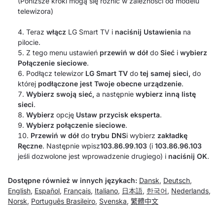
(Poniższe kroki mogą się różnić w zależności od modelu
telewizora)
Teraz
włącz
LG Smart TV i
naciśnij Ustawienia
na
pilocie.
Z tego menu ustawień
przewiń w dół
do
Sieć
i
wybierz
Połączenie sieciowe
.
Podłącz telewizor
LG Smart TV
do
tej samej sieci,
do
której
podłączone jest Twoje obecne urządzenie
.
Wybierz swoją sieć,
a następnie
wybierz inną listę
sieci
.
Wybierz
opcję
Ustaw przycisk eksperta
.
Wybierz połączenie sieciowe
.
Przewiń w dół
do
trybu DNS
i wybierz
zakładkę
Ręczne
. Następnie wpisz
103.86.99.103
(i
103.86.96.103
jeśli dozwolone jest wprowadzenie drugiego) i
naciśnij OK
.
Dostępne również w innych językach:
Dansk
,
Deutsch
,
English
,
Español
,
Français
,
Italiano
,
日本語
,
한국어
,
Nederlands
,
Norsk
,
Português Brasileiro
,
Svenska
,
繁體中文