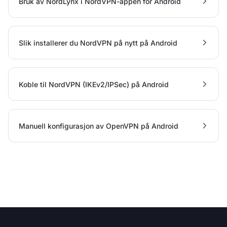
Bruk av NordLynx i NordVPN-appen for Android
Slik installerer du NordVPN på nytt på Android
Koble til NordVPN (IKEv2/IPSec) på Android
Manuell konfigurasjon av OpenVPN på Android