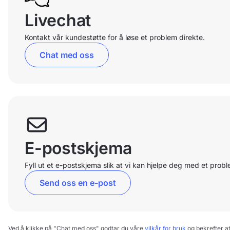
Livechat
Kontakt vår kundestøtte for å løse et problem direkte.
Chat med oss
E-postskjema
Fyll ut et e-postskjema slik at vi kan hjelpe deg med et probl
Send oss en e-post
Ved å klikke på "Chat med oss" godtar du våre
vilkår for bruk
og bekrefter at