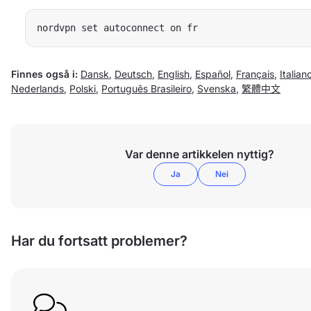
nordvpn set autoconnect on fr
Finnes også i:
Dansk
,
Deutsch
,
English
,
Español
,
Français
,
Italian
Nederlands
,
Polski
,
Português Brasileiro
,
Svenska
,
繁體中文
Var denne artikkelen nyttig?
Ja
Nei
Har du fortsatt problemer?