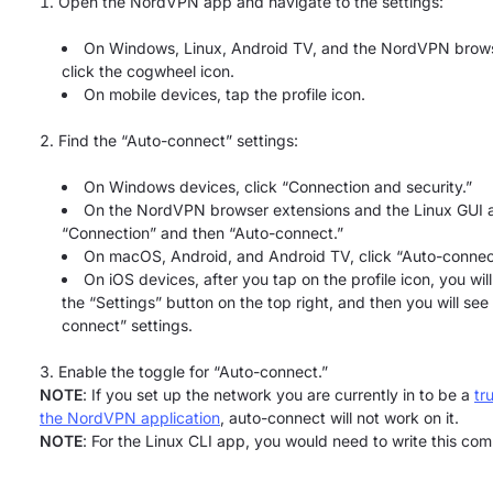
Open the NordVPN app and navigate to the settings:
On Windows, Linux, Android TV, and the NordVPN brows
click the cogwheel icon.
On mobile devices, tap the profile icon.
Find the “Auto-connect” settings:
On Windows devices, click “Connection and security.”
On the NordVPN browser extensions and the Linux GUI a
“Connection” and then “Auto-connect.”
On macOS, Android, and Android TV, click “Auto-connec
On iOS devices, after you tap on the profile icon, you wil
the “Settings” button on the top right, and then you will see
connect” settings.
Enable the toggle for “Auto-connect.”
NOTE
: If you set up the network you are currently in to be a
tr
the NordVPN application
, auto-connect will not work on it.
NOTE
: For the Linux CLI app, you would need to write this c