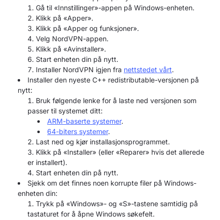
Gå til «Innstillinger»-appen på Windows-enheten.
Klikk på «Apper».
Klikk på «Apper og funksjoner».
Velg NordVPN-appen.
Klikk på «Avinstaller».
Start enheten din på nytt.
Installer NordVPN igjen fra
nettstedet vårt
.
Installer den nyeste C++ redistributable-versjonen på
nytt:
Bruk følgende lenke for å laste ned versjonen som
passer til systemet ditt:
ARM-baserte systemer
.
64-biters systemer
.
Last ned og kjør installasjonsprogrammet.
Klikk på «Installer» (eller «Reparer» hvis det allerede
er installert).
Start enheten din på nytt.
Sjekk om det finnes noen korrupte filer på Windows-
enheten din:
Trykk på «Windows»- og «S»-tastene samtidig på
tastaturet for å åpne Windows søkefelt.