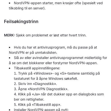
NordVPN-appen starter, men krasjer ofte (spesielt ved
tilkobling til en server).
Feilsøkingstrinn
MERK:
Sjekk om problemet er løst etter hvert trinn.
Hvis du har et antivirusprogram, må du passe på at
NordVPN er på unntakslisten.
Slå av eller avinstaller antivirusprogrammet midlertidig for
å se om det blokkerer eller forstyrrer NordVPN-appen.
Tilbakestill appinnstillingene:
Trykk på «Windows»- og «S»-tastene samtidig på
tastaturet for å åpne Windows søkefelt.
Skriv inn «Diagnostikk».
Åpne «NordVPN Diagnostikk».
Klikk på «Ja» når det dukker opp en dialogboks som
ber om rettigheter.
Klikk på «Tilbakestill app».
Installer NordVPN-appen på nytt: