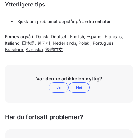
Ytterligere tips
Sjekk om problemet oppstår på andre enheter.
Finnes også i:
Dansk
,
Deutsch
,
English
,
Español
,
Français
,
Italiano
,
日本語
,
한국어
,
Nederlands
,
Polski
,
Português
Brasileiro
,
Svenska
,
繁體中文
Var denne artikkelen nyttig?
Ja
Nei
Har du fortsatt problemer?