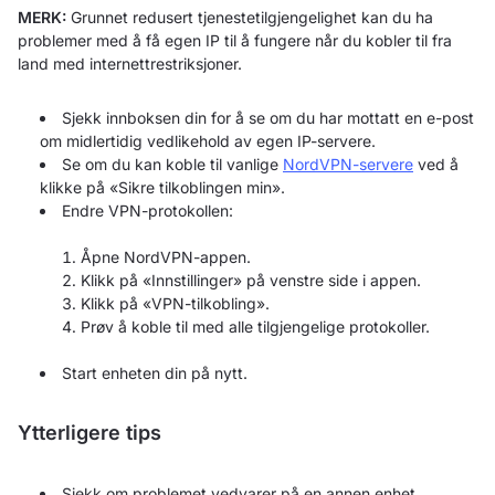
MERK:
Grunnet redusert tjenestetilgjengelighet kan du ha
problemer med å få egen IP til å fungere når du kobler til fra
land med internettrestriksjoner.
Sjekk innboksen din for å se om du har mottatt en e-post
om midlertidig vedlikehold av egen IP-servere.
Se om du kan koble til vanlige
NordVPN-servere
ved å
klikke på «Sikre tilkoblingen min».
Endre VPN-protokollen:
Åpne NordVPN-appen.
Klikk på «Innstillinger» på venstre side i appen.
Klikk på «VPN-tilkobling».
Prøv å koble til med alle tilgjengelige protokoller.
Start enheten din på nytt.
Ytterligere tips
Sjekk om problemet vedvarer på en annen enhet.