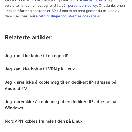
Ved å klikke på "Chat med oss" godtar du våre
vilkår for bruk
og
bekrefter at du har lest og forstått vår
personvernpolicy
. Chatfunksjonen
krever informasjonskapsler. Ved å starte en chat godtar du bruken av
dem. Les mer i våre
retningslinjer for informasjonskapsler
.
Relaterte artikler
Jeg kan ikke koble til en egen IP
Jeg kan ikke koble til VPN på Linux
Jeg klarer ikke å koble meg til en dedikert IP-adresse på
Android TV
Jeg klarer ikke å koble meg til en dedikert IP-adresse på
Windows
NordVPN kobles fra hele tiden på Linux