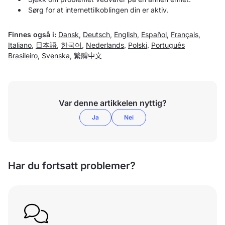
Sørg for at internettilkoblingen din er aktiv.
Finnes også i:
Dansk
,
Deutsch
,
English
,
Español
,
Français
,
Italiano
,
日本語
,
한국어
,
Nederlands
,
Polski
,
Português
Brasileiro
,
Svenska
,
繁體中文
Var denne artikkelen nyttig?
Ja
Nei
Har du fortsatt problemer?