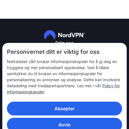
Følg oss
Personvernet ditt er viktig for oss
Nettstedet vårt bruker informasjonskapsler for å gi deg en
tryggere og mer personalisert opplevelse. Ved å tillate
samtykker du til bruken av informasjonskapsler for
personalisering av annonser og analyse. Dette kan involvere
NordVPN
datadeling med tredjepartspartnere. Les mer i vår
Policy for
Bli med
informasjonskapsler
.
Hjelp
Aksepter
Oppdag
VPN-APPER
Avvis