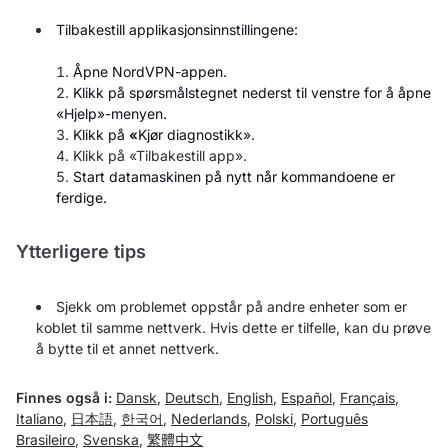
Tilbakestill applikasjonsinnstillingene:
Åpne NordVPN-appen.
Klikk på spørsmålstegnet nederst til venstre for å åpne
«Hjelp»-menyen.
Klikk på
«
Kjør diagnostikk».
Klikk på «Tilbakestill app».
Start datamaskinen på nytt når kommandoene er
ferdige.
Ytterligere tips
Sjekk om problemet oppstår på andre enheter som er
koblet til samme nettverk. Hvis dette er tilfelle, kan du prøve
å bytte til et annet nettverk.
Finnes også i:
Dansk
,
Deutsch
,
English
,
Español
,
Français
,
Italiano
,
日本語
,
한국어
,
Nederlands
,
Polski
,
Português
Brasileiro
,
Svenska
,
繁體中文