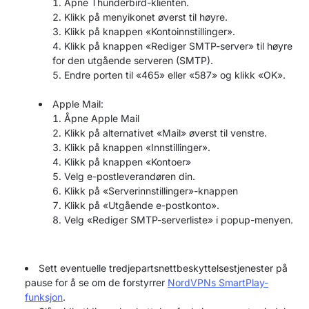
Åpne Thunderbird-klienten.
Klikk på menyikonet øverst til høyre.
Klikk på knappen «Kontoinnstillinger».
Klikk på knappen «Rediger SMTP-server» til høyre
for den utgående serveren (SMTP).
Endre porten til «465» eller «587» og klikk «OK».
Apple Mail:
Åpne Apple Mail
Klikk på alternativet «Mail» øverst til venstre.
Klikk på knappen «Innstillinger».
Klikk på knappen «Kontoer»
Velg e-postleverandøren din.
Klikk på «Serverinnstillinger»-knappen
Klikk på «Utgående e-postkonto».
Velg «Rediger SMTP-serverliste» i popup-menyen.
Sett eventuelle tredjepartsnettbeskyttelsestjenester på
pause for å se om de forstyrrer
NordVPNs SmartPlay-
funksjon
.