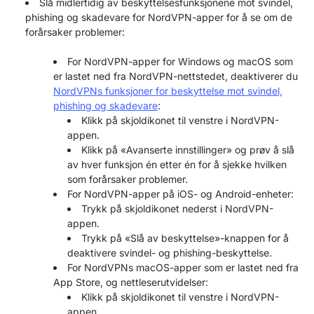
Slå midlertidig av beskyttelsesfunksjonene mot svindel,
phishing og skadevare for NordVPN-apper for å se om de
forårsaker problemer:
For NordVPN-apper for Windows og macOS som
er lastet ned fra NordVPN-nettstedet, deaktiverer du
NordVPNs funksjoner for beskyttelse mot svindel,
phishing og skadevare
:
Klikk på skjoldikonet til venstre i NordVPN-
appen.
Klikk på «Avanserte innstillinger» og prøv å slå
av hver funksjon én etter én for å sjekke hvilken
som forårsaker problemer.
For NordVPN-apper på iOS- og Android-enheter:
Trykk på skjoldikonet nederst i NordVPN-
appen.
Trykk på «Slå av beskyttelse»-knappen for å
deaktivere svindel- og phishing-beskyttelse.
For NordVPNs macOS-apper som er lastet ned fra
App Store, og nettleserutvidelser:
Klikk på skjoldikonet til venstre i NordVPN-
appen.