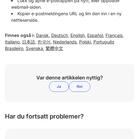
Lukk og åpne e-postappen på nytt, eller oppdater
webmail-siden.
Kopier e-postmeldingens URL og lim den inn i en ny
nettleserside.
Finnes også i:
Dansk
,
Deutsch
,
English
,
Español
,
Français
,
Italiano
,
日本語
,
한국어
,
Nederlands
,
Polski
,
Português
Brasileiro
,
Svenska
,
繁體中文
Var denne artikkelen nyttig?
Ja
Nei
Har du fortsatt problemer?