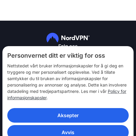
Følg oss
Personvernet ditt er viktig for oss
Nettstedet vårt bruker informasjonskapsler for å gi deg en
tryggere og mer personalisert opplevelse. Ved å tillate
samtykker du til bruken av informasjonskapsler for
personalisering av annonser og analyse. Dette kan involvere
NordVPN
datadeling med tredjepartspartnere. Les mer i vår
Policy for
Bli med
informasjonskapsler
.
Hjelp
Aksepter
Oppdag
VPN-APPER
Avvis