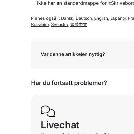
ikke har en standardmappe for «Skrivebor
Finnes også i:
Dansk
,
Deutsch
,
English
,
Español
,
Fr
Brasileiro
,
Svenska
,
繁體中文
Var denne artikkelen nyttig?
Har du fortsatt problemer?
Livechat