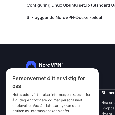
Configuring Linux Ubuntu setup (Standard U
Slik bygger du NordVPN-Docker-bildet
Personvernet ditt er viktig for
Følg oss
oss
NordVPN
Bli me
Nettstedet vårt bruker informasjonskapsler for
å gi deg en tryggere og mer personalisert
Om oss
Hva er 
opplevelse. Ved å tillate samtykker du til
Karriere
IP-opps
bruken av informasjonskapsler for
VPN – kostnadsfri prøveversjon
Hva er 