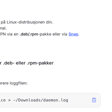
 på Linux-distribusjonen din.
nal.
VPN via en
.deb/.rpm
-pakke eller via
Snap
.
r .deb- eller .rpm-pakker
rere loggfilen:
ice > ~/Downloads/daemon.log