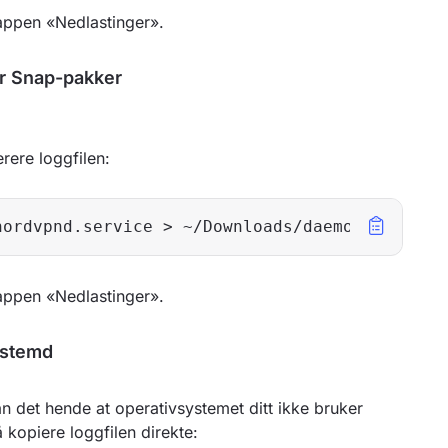
appen «Nedlastinger».
or Snap-pakker
rere loggfilen:
nordvpnd.service > ~/Downloads/daemon.log
appen «Nedlastinger».
ystemd
 det hende at operativsystemet ditt ikke bruker
å kopiere loggfilen direkte: