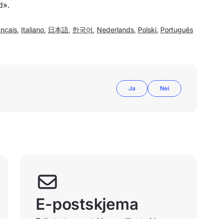
d».
ançais
,
Italiano
,
日本語
,
한국어
,
Nederlands
,
Polski
,
Português
Ja
Nei
E-postskjema