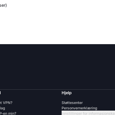
ser)
d
Hjelp
et VPN?
Støttesenter
lag
Personvernerklæring
IP-en min?
Innstillinger for informasjonsk