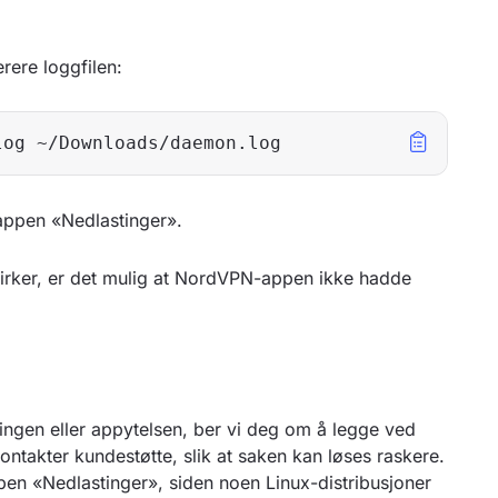
rere loggfilen:
log ~/Downloads/daemon.log
appen «Nedlastinger».
rker, er det mulig at NordVPN-appen ikke hadde
ingen eller appytelsen, ber vi deg om å legge ved
ntakter kundestøtte, slik at saken kan løses raskere.
ppen «Nedlastinger», siden noen Linux-distribusjoner