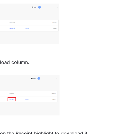
load column.
 on the
Receipt
highlight to download it.