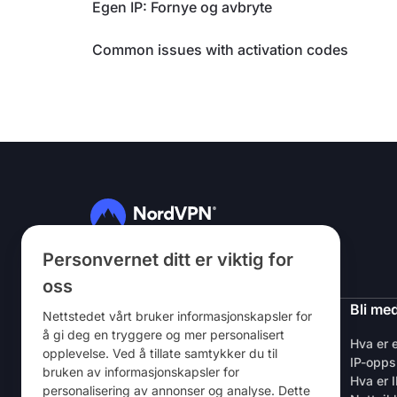
Egen IP: Fornye og avbryte
Common issues with activation codes
Personvernet ditt er viktig for
Følg oss
oss
NordVPN
Bli me
Nettstedet vårt bruker informasjonskapsler for
å gi deg en tryggere og mer personalisert
Om oss
Hva er 
opplevelse. Ved å tillate samtykker du til
Karriere
IP-opps
bruken av informasjonskapsler for
VPN – kostnadsfri prøveversjon
Hva er 
personalisering av annonser og analyse. Dette