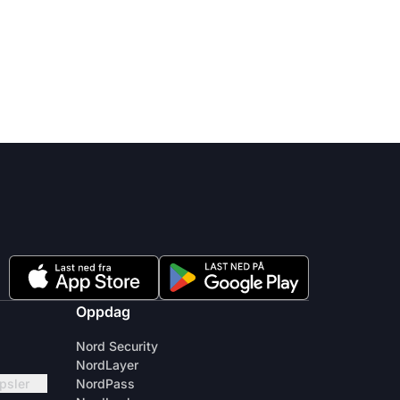
Oppdag
Nord Security
NordLayer
apsler
NordPass