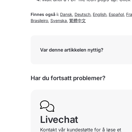
Finnes også i:
Dansk
,
Deutsch
,
English
,
Español
,
Fr
Brasileiro
,
Svenska
,
繁體中文
Var denne artikkelen nyttig?
Har du fortsatt problemer?
Livechat
Kontakt vår kundestøtte for å løse et