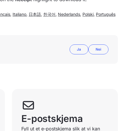
ançais
,
Italiano
,
日本語
,
한국어
,
Nederlands
,
Polski
,
Português
Ja
Nei
E-postskjema
Fyll ut et e-postskjema slik at vi kan