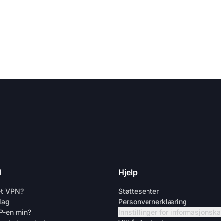
d
Hjelp
et VPN?
Støttesenter
lag
Personvernerklæring
IP-en min?
Innstillinger for informasjonsk