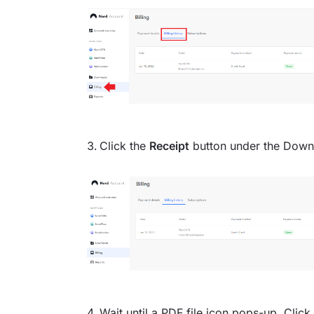
Click the
Receipt
button under the Down
Wait until a PDF file icon pops-up. Click