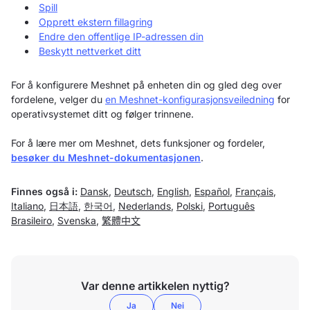
Spill
Opprett ekstern fillagring
Endre den offentlige IP-adressen din
Beskytt nettverket ditt
For å konfigurere Meshnet på enheten din og gled deg over
fordelene, velger du
en Meshnet-konfigurasjonsveiledning
for
operativsystemet ditt og følger trinnene.
For å lære mer om Meshnet, dets funksjoner og fordeler,
besøker du Meshnet-dokumentasjonen
.
Finnes også i:
Dansk
,
Deutsch
,
English
,
Español
,
Français
,
Italiano
,
日本語
,
한국어
,
Nederlands
,
Polski
,
Português
Brasileiro
,
Svenska
,
繁體中文
Var denne artikkelen nyttig?
Ja
Nei