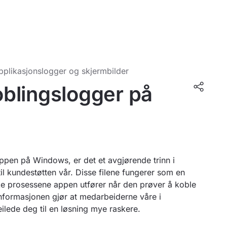
pplikasjonslogger og skjermbilder
koblingslogger på
en på Windows, er det et avgjørende trinn i
il kundestøtten vår. Disse filene fungerer som en
ke prosessene appen utfører når den prøver å koble
 informasjonen gjør at medarbeiderne våre i
eilede deg til en løsning mye raskere.