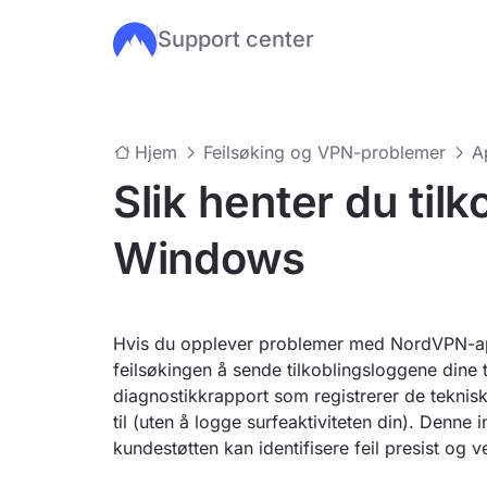
Support center
Hopp til hovedinnhold
Hjem
Feilsøking og VPN-problemer
A
Slik henter du til
Windows
Hvis du opplever problemer med NordVPN-app
feilsøkingen å sende tilkoblingsloggene dine t
diagnostikkrapport som registrerer de teknis
til (uten å logge surfeaktiviteten din). Denne
kundestøtten kan identifisere feil presist og v