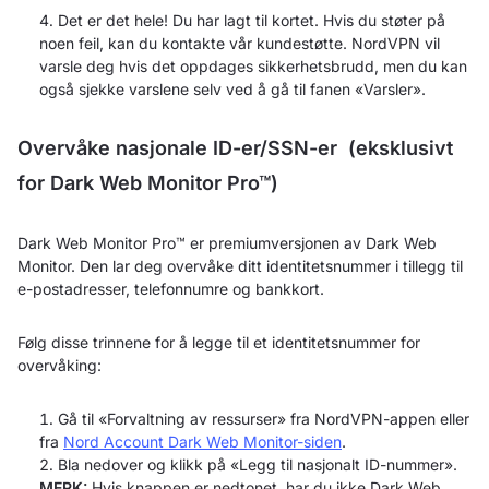
Det er det hele! Du har lagt til kortet. Hvis du støter på
noen feil, kan du kontakte vår kundestøtte. NordVPN vil
varsle deg hvis det oppdages sikkerhetsbrudd, men du kan
også sjekke varslene selv ved å gå til fanen «Varsler».
Overvåke nasjonale ID-er/SSN-er (eksklusivt
for Dark Web Monitor Pro™)
Dark Web Monitor Pro™ er premiumversjonen av Dark Web
Monitor. Den lar deg overvåke ditt identitetsnummer i tillegg til
e-postadresser, telefonnumre og bankkort.
Følg disse trinnene for å legge til et identitetsnummer for
overvåking:
Gå til «Forvaltning av ressurser» fra NordVPN-appen eller
fra
Nord Account Dark Web Monitor-siden
.
Bla nedover og klikk på «Legg til nasjonalt ID-nummer».
MERK:
Hvis knappen er nedtonet, har du ikke Dark Web