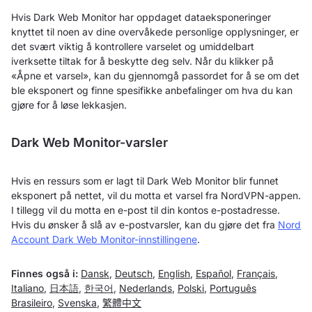
Hvis Dark Web Monitor har oppdaget dataeksponeringer
knyttet til noen av dine overvåkede personlige opplysninger, er
det svært viktig å kontrollere varselet og umiddelbart
iverksette tiltak for å beskytte deg selv. Når du klikker på
«Åpne et varsel», kan du gjennomgå passordet for å se om det
ble eksponert og finne spesifikke anbefalinger om hva du kan
gjøre for å løse lekkasjen.
Dark Web Monitor-varsler
Hvis en ressurs som er lagt til Dark Web Monitor blir funnet
eksponert på nettet, vil du motta et varsel fra NordVPN-appen.
I tillegg vil du motta en e-post til din kontos e-postadresse.
Hvis du ønsker å slå av e-postvarsler, kan du gjøre det fra
Nord
Account Dark Web Monitor-innstillingene
.
Finnes også i:
Dansk
,
Deutsch
,
English
,
Español
,
Français
,
Italiano
,
日本語
,
한국어
,
Nederlands
,
Polski
,
Português
Brasileiro
,
Svenska
,
繁體中文