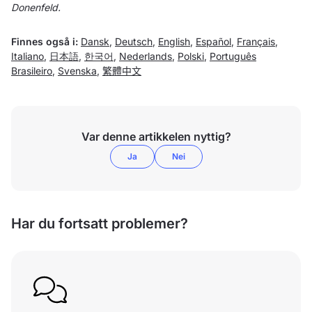
Donenfeld.
Finnes også i:
Dansk
,
Deutsch
,
English
,
Español
,
Français
,
Italiano
,
日本語
,
한국어
,
Nederlands
,
Polski
,
Português
Brasileiro
,
Svenska
,
繁體中文
Var denne artikkelen nyttig?
Ja
Nei
Har du fortsatt problemer?