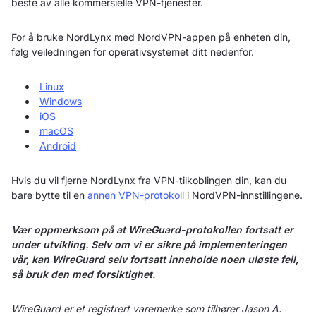
beste av alle kommersielle VPN-tjenester.
For å bruke NordLynx med NordVPN-appen på enheten din,
følg veiledningen for operativsystemet ditt nedenfor.
Linux
Windows
iOS
macOS
Android
Hvis du vil fjerne NordLynx fra VPN-tilkoblingen din, kan du
bare bytte til en
annen VPN-protokoll
i NordVPN-innstillingene.
Vær oppmerksom på at WireGuard-protokollen fortsatt er
under utvikling. Selv om vi er sikre på implementeringen
vår, kan WireGuard selv fortsatt inneholde noen uløste feil,
så bruk den med forsiktighet.
WireGuard er et registrert varemerke som tilhører Jason A.