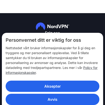
Følg oss
Personvernet ditt er viktig for oss
Nettstedet vårt bruker informasjonskapsler for å gi deg en
tryggere og mer personalisert opplevelse. Ved å tillate
samtykker du til bruken av informasjonskapsler for
personalisering av annonser og analyse. Dette kan involvere
NordVPN
datadeling med tredjepartspartnere. Les mer i vår
Policy for
Bli med
informasjonskapsler
.
Hjelp
Aksepter
Oppdag
VPN-APPER
Avvis