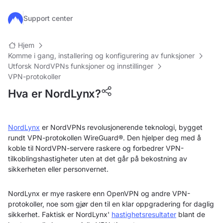
Hopp til hovedinnhold
Support center
Hjem
Komme i gang, installering og konfigurering av funksjoner
Utforsk NordVPNs funksjoner og innstillinger
VPN-protokoller
Hva er NordLynx?
NordLynx
er NordVPNs revolusjonerende teknologi, bygget
rundt VPN-protokollen WireGuard®. Den hjelper deg med å
koble til NordVPN-servere raskere og forbedrer VPN-
tilkoblingshastigheter uten at det går på bekostning av
sikkerheten eller personvernet.
NordLynx er mye raskere enn OpenVPN og andre VPN-
protokoller, noe som gjør den til en klar oppgradering for daglig
sikkerhet. Faktisk er NordLynx'
hastighetsresultater
blant de