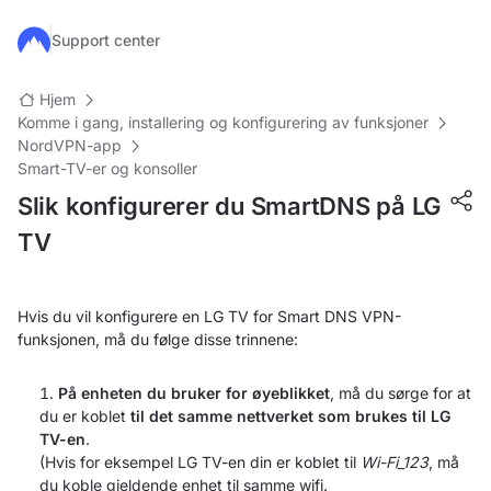
Hopp til hovedinnhold
Support center
Hjem
Komme i gang, installering og konfigurering av funksjoner
NordVPN-app
Smart-TV-er og konsoller
Slik konfigurerer du SmartDNS på LG
TV
Hvis du vil konfigurere en LG TV for Smart DNS VPN-
funksjonen, må du følge disse trinnene:
På enheten du bruker for øyeblikket
, må du sørge for at
du er koblet
til det samme nettverket som brukes til LG
TV-en
.
(Hvis for eksempel LG TV-en din er koblet til
Wi-Fi_123
, må
du koble gjeldende enhet til samme wifi.