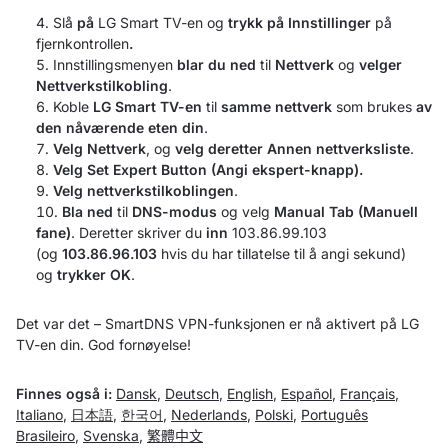
Slå
på
LG Smart TV-en og
trykk på Innstillinger
på
fjernkontrollen
.
Innstillingsmenyen
blar du ned
til
Nettverk
og
velger
Nettverkstilkobling
.
Koble
LG Smart TV-en
til
samme nettverk
som brukes
av
den nåværende eten din
.
Velg Nettverk
, og
velg deretter Annen nettverksliste
.
Velg Set Expert Button (Angi ekspert-knapp).
Velg nettverkstilkoblingen
.
Bla ned
til
DNS-modus
og velg
Manual Tab (Manuell
fane)
. Deretter skriver du
inn
103.86.99.103
(og
103.86.96.103
hvis du har tillatelse til å angi sekund)
og
trykker OK
.
Det var det – SmartDNS VPN-funksjonen er nå aktivert på LG
TV-en din. God fornøyelse!
Finnes også i:
Dansk
,
Deutsch
,
English
,
Español
,
Français
,
Italiano
,
日本語
,
한국어
,
Nederlands
,
Polski
,
Português
Brasileiro
,
Svenska
,
繁體中文