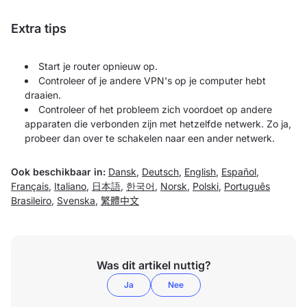
Extra tips
Start je router opnieuw op.
Controleer of je andere VPN's op je computer hebt
draaien.
Controleer of het probleem zich voordoet op andere
apparaten die verbonden zijn met hetzelfde netwerk. Zo ja,
probeer dan over te schakelen naar een ander netwerk.
Ook beschikbaar in:
Dansk
,
Deutsch
,
English
,
Español
,
Français
,
Italiano
,
日本語
,
한국어
,
Norsk
,
Polski
,
Português
Brasileiro
,
Svenska
,
繁體中文
Was dit artikel nuttig?
Ja
Nee