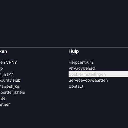
ken
Hulp
een VPN?
Helpcentrum
up
Privacybeleid
ijn IP?
Cookie-instellingen
curity Hub
Servicevoorwaarden
appelijke
Contact
oordelijkheid
mte
rtner