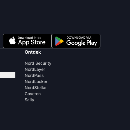
Ontdek
Nord Security
NordLayer
NordPass
NordLocker
NordStellar
Coveron
Saily