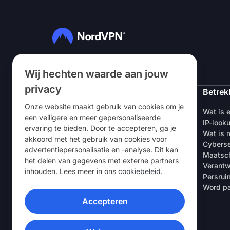
Volg ons
Wij hechten waarde aan jouw
privacy
NordVPN
Betrek
Onze website maakt gebruik van cookies om je
Over ons
Wat is 
een veiligere en meer gepersonaliseerde
Vacatures
IP-look
ervaring te bieden. Door te accepteren, ga je
Gratis VPN-proefperiode
Wat is m
akkoord met het gebruik van cookies voor
VPN-routers
Cyberse
advertentiepersonalisatie en -analyse. Dit kan
Beoordelingen
Maatsch
het delen van gegevens met externe partners
Korting voor studenten & werknemers
Verantw
inhouden. Lees meer in ons
cookiebeleid
.
Waar te koop
Persrui
Een vriend uitnodigen
Word pa
Accepteren
VPN-APPS