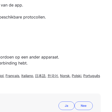
t van de app.
e beschikbare protocollen.
voordoen op een ander apparaat.
erbinding hebt.
ol
,
Français
,
Italiano
,
日本語
,
한국어
,
Norsk
,
Polski
,
Português
Ja
Nee