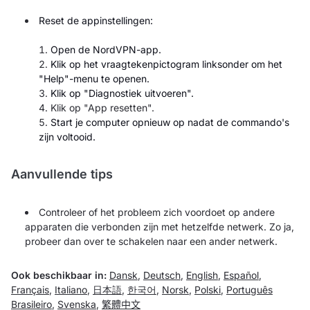
Reset de appinstellingen:
Open de NordVPN-app.
Klik op het vraagtekenpictogram linksonder om het
"Help"-menu te openen.
Klik op
"Diagnostiek uitvoeren".
Klik op "App resetten".
Start je computer opnieuw op nadat de commando's
zijn voltooid.
Aanvullende tips
Controleer of het probleem zich voordoet op andere
apparaten die verbonden zijn met hetzelfde netwerk. Zo ja,
probeer dan over te schakelen naar een ander netwerk.
Ook beschikbaar in:
Dansk
,
Deutsch
,
English
,
Español
,
Français
,
Italiano
,
日本語
,
한국어
,
Norsk
,
Polski
,
Português
Brasileiro
,
Svenska
,
繁體中文