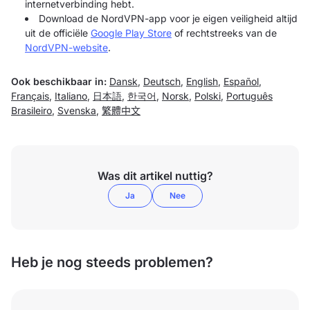
internetverbinding hebt.
Download de NordVPN-app voor je eigen veiligheid altijd
uit de officiële
Google Play Store
of rechtstreeks van de
NordVPN-website
.
Ook beschikbaar in:
Dansk
,
Deutsch
,
English
,
Español
,
Français
,
Italiano
,
日本語
,
한국어
,
Norsk
,
Polski
,
Português
Brasileiro
,
Svenska
,
繁體中文
Was dit artikel nuttig?
Ja
Nee
Heb je nog steeds problemen?