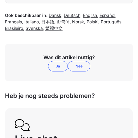
Ook beschikbaar in:
Dansk
,
Deutsch
,
English
,
Español
,
Français
,
Italiano
,
日本語
,
한국어
,
Norsk
,
Polski
,
Português
Brasileiro
,
Svenska
,
繁體中文
Was dit artikel nuttig?
Ja
Nee
Heb je nog steeds problemen?