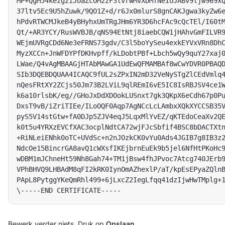
MP+QgM54kezgziJUaZcOM2zF3lvrwMvXDMfNeIoJABv9ljw969xQ
37ltv5Ec9U5hZuwk/9QO1Z+d/r6Jx0mlurS8gnCAKJgwa3kyZw6e
hPdvRTWCMJkeB4yBHyhxUmTRgJHm6YR3D6hcFAc9cQcTEl/I60tM
Qt/+AR3YCY/RusWVBJB/qNS94EtNtj8iaebCQW1jHAhvGmFILVR9
WEjmUVRgCDd6Ne3eFRNS73gdv/C3l5boYySeu4exkEYVxVRn8DhC
MyzXCCn+JnWFDYPfDKHvpff/kLDobtPBf+Lbch5wQy9quY27xaj0
LWae/Q4vAgMBAAGjHTAbMAwGA1UdEwQFMAMBAf8wCwYDVR0PBAQD
SIb3DQEBDQUAA4ICAQC9fUL2sZPxIN2mD32VeNySTgZlCEdVmlq4
nQesFRtXY2ZCjs50Jm73B2LViL9qlREmI6vE5IC8IsRBJSV4ce1W
k6a10rlsbK/eg//GHoJxDdXDOokLUSnxt7gk3QKpX6eCdh67p0Pu
DxsT9vB/iZriTIEe/ILoOQF0Aqp7AgNCcLcLAmbxXQkXYCCSB35V
pyS5V14stGtw+fA0DJp5ZJV4eqJ5LqxMlYvEZ/qKTEdoCeaXv2QE
k0t5u4YRXzEVCfXAC3ocplNdtCA72wjFJcSbfif4BSC8bDACTXtn
+RiNLeiENhk0oTC+UVdSc+n2nJOzkCK0vYu0Ads4JGIB7g8IB3z2
NdcOe15BincrGA8avQ1cWXsfIKEjbrnEuEk9b5jel6NfHtPKoHc9
wDBM1mJChneHt59Nh8Gah74+TM1jBsw4fhJPvoc7Atcg740JErb9
VPhBHVQ9LHBAdM8qFI2kRK0IynOmAZhexlP/aT/kpEsEPyaZQlnB
PApL8PytggYKeQmRhl499+6jLxcZ2IegLfqq41dzIjwHwTMplg+1
Bewerk verder niets. Druk op
Opslaan
.