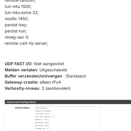
remote-random;
tun-mtu 1500;
tun-mtu-extra 32;
mssfix 1450;
persist-key;
persist-tun;
reneg-sec 0;
remote-cert-tls server;
UDP FAST I/O
: Niet aangevinkt
Melden verlaten
: Uitgeschakeld
Buffer verzenden/ontvangen
: Standaard
Gateway-creatie
: alleen IPv4
Verbosity-niveau
: 3 (aanbevolen)