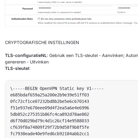
CRYPTOGRAFISCHE INSTELLINGEN
TLS-configuratieNL
: Gebruik een TLS-sleutel - Aanvinken; Autom
genereren - Uitvinken
TLS-sleutel
:
\-----BEGIN OpenVPN Static key V1-----  

e685bdaf659a25a200e2b9e39e51ff03  

0fc72cf1ce07232bd8b2be5e6c670143  

f51e937e670eee09d4f2ea5a6e4e6996  

5db852c275351b86fc4ca892d78ae002  

d6f70d029bd79c4d1c26cf14e9588033  

cf639f8a74809f29f72b9d58f9b8f5fe  

fc7938eade40e9fed6cb92184abb2cc1  
