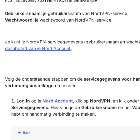
INSTELLINGEN AUTHENTICATIE GEBRUIKER
Gebruikersnaam
: je gebruikersnaam van NordVPN-service.
Wachtwoord
: je wachtwoord van NordVPN-service.
Je kunt je NordVPN-servicegegevens (gebruikersnaam en wachtw
dashboard van je Nord Account
.
Volg de onderstaande stappen om de
servicegegevens voor ha
verbindingsinstellingen
te vinden:
Log in
op je
Nord Account
, klik op
NordVPN,
en klik onde
Servicegegevens.
Hier vind je de
Gebruikersnaam
en het
Wa
hebt om handmatig verbinding te maken.