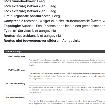
IPv6 tunnelnetwerk
: Leeg
IPv4 extern(e) netwerk(en)
: Leeg
IPv6 extern(e) netwerk(en)
: Leeg
Limit uitgaande bandbreedte
: Leeg
Compressie
toestaan: Weiger elke niet-stubcompressie (Meest ve
Topologie
: Subnet - Eén IP-adres per client in een gemeenschapp
Type-of-Service
: Niet aangevinkt
Route
s
niet trekken
: Niet aangevinkt
Routes niet toevoegen/verwijderen
: Aangevinkt