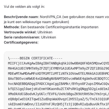
Vul de velden als volgt in:
Beschrijvende naam
: NordVPN_CA (we gebruiken deze naam voo
je kunt een willekeurige naam gebruiken)
Methode
: Een bestaande Certificeringsinstantie importeren
Vertrouwde winkel
: Uitvinken
Serie randomniseren
: Uitvinken
Certificaatgegevens
:
\-----BEGIN CERTIFICATE-----  

MIIFCjCCAvKgAwIBAgIBATANBgkqhkiG9w0BAQ0FADA5MQswCQYD
MA4GA1UEChMHTm9yZFZQTjEYMBYGA1UEAxMPTm9yZFZQTiBSb290
MDEwMTAwMDAwMFoXDTM1MTIzMTIzNTk1OVowOTELMAkGA1UEBhMC
BAoTB05vcmRWUE4xGDAWBgNVBAMTD05vcmRWUE4gUm9vdCBDQTCC
hvcNAQEBBQADggIPADCCAgoCggIBAMkr/BYhyo0F2upsIMXwC6Qv
kfQIS1gql0aejsKsEnmY0Kaon8uZCTXPsRH1gQNgg5D2gixdd1mJ
XMoDkXdCGBodvKJyU6lcfEVF6/UxHcbBguZK9UtRHS9eJYm3rpL/
eQ8dpCwd3iKITqwd1ZudDqsWaU0vqzC2H55IyaZ/5/TnCk31Q1UP
skEDsm6YoWDnn/IIzGOYnFJRzQH5jTz3j1QBvRIuQuBuvUkfhx1F