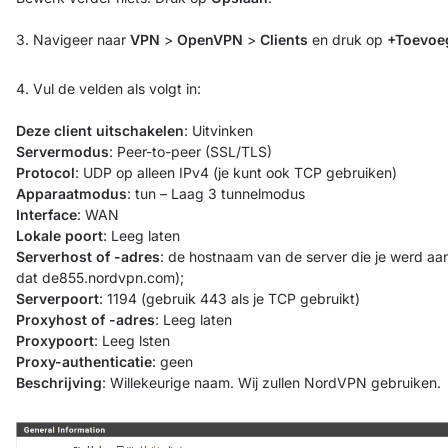
3. Navigeer naar
VPN
>
OpenVPN
>
Clients
en druk op
+Toevoe
4. Vul de velden als volgt in:
Deze client uitschakelen
: Uitvinken
Servermodus
: Peer-to-peer (SSL/TLS)
Protocol
: UDP op alleen IPv4 (je kunt ook TCP gebruiken)
Apparaatmodus
: tun – Laag 3 tunnelmodus
Interface
: WAN
Lokale poort
: Leeg laten
Serverhost of -adres
: de hostnaam van de server die je werd aan
dat de855.nordvpn.com);
Serverpoort
: 1194 (gebruik 443 als je TCP gebruikt)
Proxyhost of -adres
: Leeg laten
Proxypoort
: Leeg lsten
Proxy-authenticatie
: geen
Beschrijving
: Willekeurige naam. Wij zullen NordVPN gebruiken.