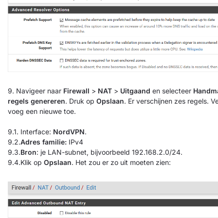
9. Navigeer naar
Firewall
>
NAT
>
Uitgaand
en selecteer
Handma
regels genereren
. Druk op
Opslaan
. Er verschijnen zes regels. V
voeg een nieuwe toe.
9.1. Interface:
NordVPN
.
9.2.
Adres familie:
IPv4
9.3.
Bron
: je LAN-subnet, bijvoorbeeld 192.168.2.0/24.
9.4.Klik op
Opslaan
. Het zou er zo uit moeten zien: