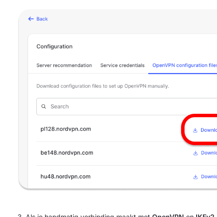
Als je handmatig verbinding maakt met
OpenVPN
en
IKEv2