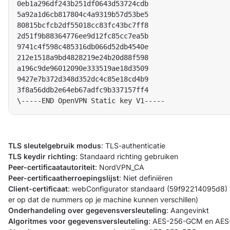
0eb1a296df243b251df0643d53724cdb  

5a92a1d6cb817804c4a9319b57d53be5  

80815bcfcb2df55018cc83fc43bc7ff8  

2d51f9b88364776ee9d12fc85cc7ea5b  

9741c4f598c485316db066d52db4540e  

212e1518a9bd4828219e24b20d88f598  

a196c9de96012090e333519ae18d3509  

9427e7b372d348d352dc4c85e18cd4b9  

3f8a56ddb2e64eb67adfc9b337157ff4  

TLS sleutelgebruik modus
: TLS-authenticatie
TLS keydir richting
: Standaard richting gebruiken
Peer-certificaatautoriteit
: NordVPN_CA
Peer-certificaatherroepingslijst
: Niet definiëren
Client-certificaat
: webConfigurator standaard (59f92214095d8) (Se
er op dat de nummers op je machine kunnen verschillen)
Onderhandeling over gegevensversleuteling
: Aangevinkt
Algoritmes voor gegevensversleuteling
: AES-256-GCM en AE