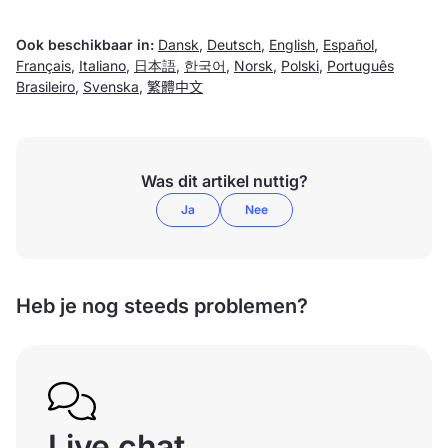
Ook beschikbaar in:
Dansk
,
Deutsch
,
English
,
Español
,
Français
,
Italiano
,
日本語
,
한국어
,
Norsk
,
Polski
,
Português
Brasileiro
,
Svenska
,
繁體中文
Was dit artikel nuttig?
Ja
Nee
Heb je nog steeds problemen?
Live chat