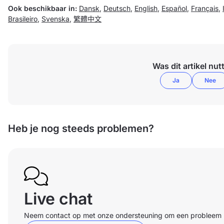
Ook beschikbaar in:
Dansk
,
Deutsch
,
English
,
Español
,
Français
,
Brasileiro
,
Svenska
,
繁體中文
Was dit artikel nut
Ja
Nee
Heb je nog steeds problemen?
Live chat
Neem contact op met onze ondersteuning om een probleem li