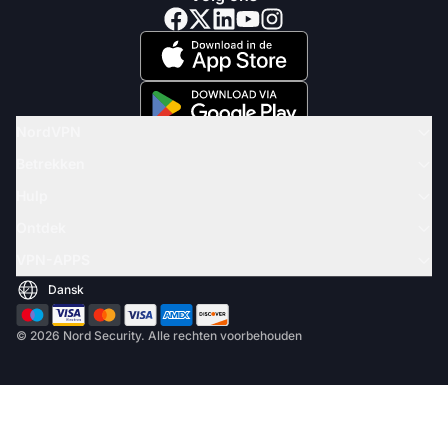
NordVPN
Betrekken
Hulp
Ontdek
VPN-APPS
© 2026 Nord Security. Alle rechten voorbehouden