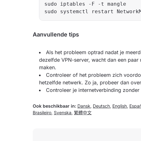
sudo iptables -F -t mangle  

Aanvullende tips
Als het probleem optrad nadat je meer
dezelfde VPN-server, wacht dan een paar 
maken.
Controleer of het probleem zich voordo
hetzelfde netwerk. Zo ja, probeer dan ove
Controleer je internetverbinding zonde
Ook beschikbaar in:
Dansk
,
Deutsch
,
English
,
Españ
Brasileiro
,
Svenska
,
繁體中文