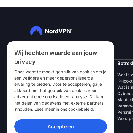
Volg ons
Wij hechten waarde aan jouw
privacy
NordVPN
Betrek
Onze website maakt gebruik van cookies om je
Over ons
Wat is 
een veiligere en meer gepersonaliseerde
Vacatures
IP-look
ervaring te bieden. Door te accepteren, ga je
Gratis VPN-proefperiode
Wat is m
akkoord met het gebruik van cookies voor
VPN-routers
Cyberse
advertentiepersonalisatie en -analyse. Dit kan
Beoordelingen
Maatsch
het delen van gegevens met externe partners
Korting voor studenten & werknemers
Verantw
inhouden. Lees meer in ons
cookiebeleid
.
Waar te koop
Persrui
Een vriend uitnodigen
Word pa
Accepteren
VPN-APPS