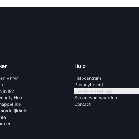
ken
Hulp
een VPN?
Helpcentrum
up
Privacybeleid
ijn IP?
Cookie-instellingen
curity Hub
Servicevoorwaarden
appelijke
Contact
oordelijkheid
mte
rtner