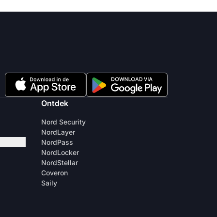
Ontdek
Nord Security
NordLayer
NordPass
NordLocker
NordStellar
Coveron
Saily