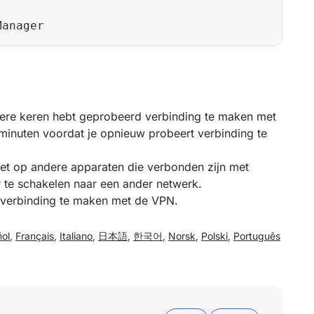
dere keren hebt geprobeerd verbinding te maken met
minuten voordat je opnieuw probeert verbinding te
et op andere apparaten die verbonden zijn met
r te schakelen naar een ander netwerk.
r verbinding te maken met de VPN.
ol
,
Français
,
Italiano
,
日本語
,
한국어
,
Norsk
,
Polski
,
Português