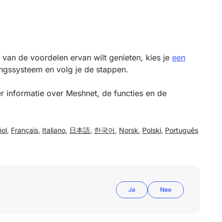
n van de voordelen ervan wilt genieten, kies je
een
ingssysteem en volg je de stappen.
 informatie over Meshnet, de functies en de
ol
,
Français
,
Italiano
,
日本語
,
한국어
,
Norsk
,
Polski
,
Português
Ja
Nee