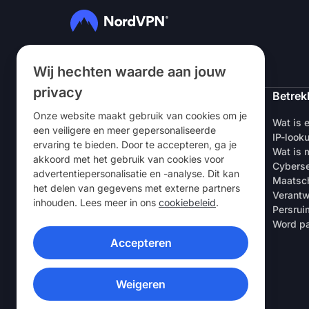
Volg ons
Wij hechten waarde aan jouw
privacy
NordVPN
Betrek
Onze website maakt gebruik van cookies om je
Over ons
Wat is 
een veiligere en meer gepersonaliseerde
Vacatures
IP-look
ervaring te bieden. Door te accepteren, ga je
Gratis VPN-proefperiode
Wat is m
akkoord met het gebruik van cookies voor
VPN-routers
Cyberse
advertentiepersonalisatie en -analyse. Dit kan
Beoordelingen
Maatsch
het delen van gegevens met externe partners
Korting voor studenten & werknemers
Verantw
inhouden. Lees meer in ons
cookiebeleid
.
Waar te koop
Persrui
Een vriend uitnodigen
Word pa
Accepteren
VPN-APPS
Weigeren