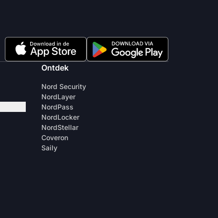
Ontdek
Nord Security
NordLayer
NordPass
NordLocker
NordStellar
Coveron
Saily