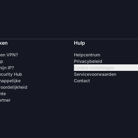
ken
Hulp
een VPN?
Helpcentrum
up
Privacybeleid
ijn IP?
Cookie-instellingen
curity Hub
Servicevoorwaarden
appelijke
Contact
oordelijkheid
mte
rtner