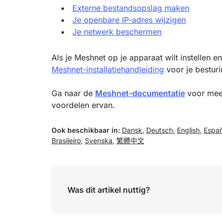
Externe bestandsopslag maken
Je openbare IP-adres wijzigen
Je netwerk beschermen
Als je Meshnet op je apparaat wilt instellen e
Meshnet-installatiehandleiding
voor je bestur
Ga naar de
Meshnet-documentatie
voor meer
voordelen ervan.
Ook beschikbaar in:
Dansk
,
Deutsch
,
English
,
Españ
Brasileiro
,
Svenska
,
繁體中文
Was dit artikel nuttig?