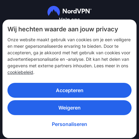
Volg ons
Wij hechten waarde aan jouw privacy
Onze website maakt gebruik van cookies om je een veiligere
en meer gepersonaliseerde ervaring te bieden. Door te
accepteren, ga je akkoord met het gebruik van cookies voor
advertentiepersonalisatie en -analyse. Dit kan het delen van
NordVPN
gegevens met externe partners inhouden. Lees meer in ons
Betrekken
cookiebeleid
.
Hulp
Accepteren
Ontdek
VPN-APPS
Weigeren
Personaliseren
© 2026 Nord Security. Alle rechten voorbehouden