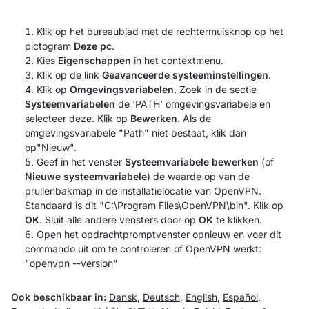
Klik op het bureaublad met de rechtermuisknop op het
pictogram
Deze pc
.
Kies
Eigenschappen
in het contextmenu.
Klik op de link
Geavanceerde systeeminstellingen
.
Klik op
Omgevingsvariabelen
. Zoek in de sectie
Systeemvariabelen
de 'PATH' omgevingsvariabele en
selecteer deze. Klik op
Bewerken
. Als de
omgevingsvariabele "Path" niet bestaat, klik dan
op"Nieuw".
Geef in het venster
Systeemvariabele bewerken
(of
Nieuwe systeemvariabele
) de waarde op van de
prullenbakmap in de installatielocatie van OpenVPN.
Standaard is dit "C:\Program Files\OpenVPN\bin". Klik op
OK
. Sluit alle andere vensters door op
OK
te klikken.
Open het opdrachtpromptvenster opnieuw en voer dit
commando uit om te controleren of OpenVPN werkt:
"openvpn --version"
Ook beschikbaar in:
Dansk
,
Deutsch
,
English
,
Español
,