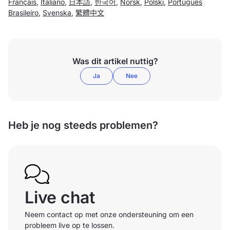
Français
,
Italiano
,
日本語
,
한국어
,
Norsk
,
Polski
,
Português
Brasileiro
,
Svenska
,
繁體中文
Was dit artikel nuttig?
Ja
Nee
Heb je nog steeds problemen?
Live chat
Neem contact op met onze ondersteuning om een
probleem live op te lossen.