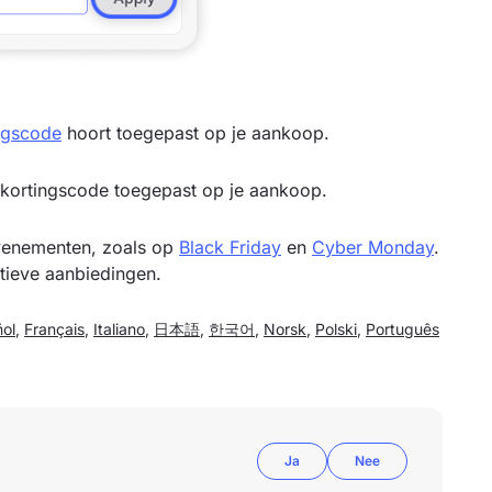
ngscode
hoort toegepast op je aankoop.
e kortingscode toegepast op je aankoop.
venementen, zoals op
Black Friday
en
Cyber Monday
.
tieve aanbiedingen.
ol
,
Français
,
Italiano
,
日本語
,
한국어
,
Norsk
,
Polski
,
Português
Ja
Nee