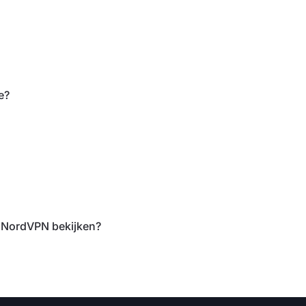
e?
n NordVPN bekijken?