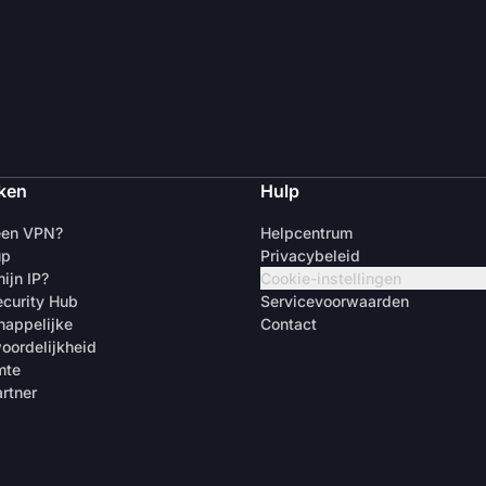
ken
Hulp
een VPN?
Helpcentrum
up
Privacybeleid
ijn IP?
Cookie-instellingen
curity Hub
Servicevoorwaarden
appelijke
Contact
oordelijkheid
mte
rtner