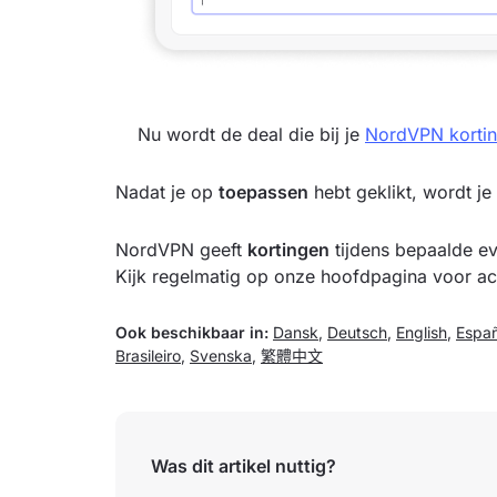
Nu wordt de deal die bij je
NordVPN korti
Nadat je op
toepassen
hebt geklikt, wordt j
NordVPN geeft
kortingen
tijdens bepaalde e
Kijk regelmatig op onze hoofdpagina voor ac
Ook beschikbaar in:
Dansk
,
Deutsch
,
English
,
Españ
Brasileiro
,
Svenska
,
繁體中文
Was dit artikel nuttig?