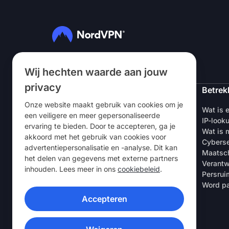
Volg ons
Wij hechten waarde aan jouw
privacy
NordVPN
Betrek
Onze website maakt gebruik van cookies om je
Over ons
Wat is 
een veiligere en meer gepersonaliseerde
Vacatures
IP-look
ervaring te bieden. Door te accepteren, ga je
Gratis VPN-proefperiode
Wat is m
akkoord met het gebruik van cookies voor
VPN-routers
Cyberse
advertentiepersonalisatie en -analyse. Dit kan
Beoordelingen
Maatsch
het delen van gegevens met externe partners
Korting voor studenten & werknemers
Verantw
inhouden. Lees meer in ons
cookiebeleid
.
Waar te koop
Persrui
Een vriend uitnodigen
Word pa
Accepteren
VPN-APPS