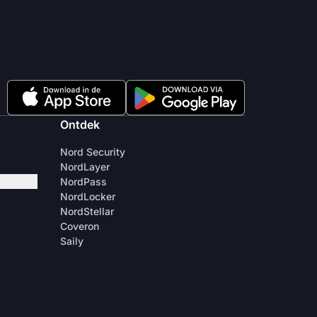
Ontdek
Nord Security
NordLayer
NordPass
NordLocker
NordStellar
Coveron
Saily