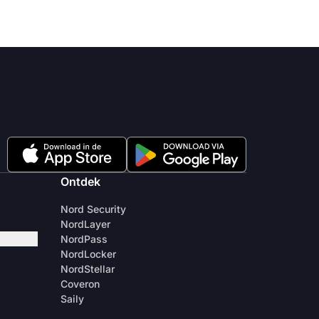
Ontdek
Nord Security
NordLayer
NordPass
NordLocker
NordStellar
Coveron
Saily