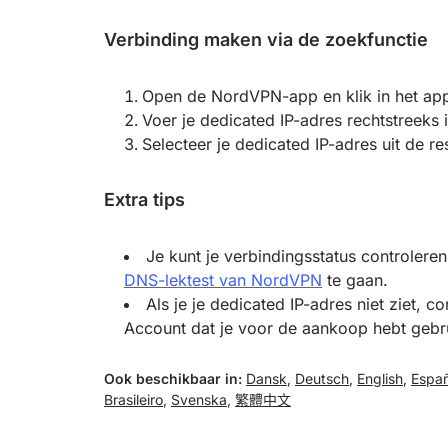
Verbinding maken via de zoekfunctie
Open de NordVPN-app en klik in het app
Voer je dedicated IP-adres rechtstreeks 
Selecteer je dedicated IP-adres uit de r
Extra tips
Je kunt je verbindingsstatus controlere
DNS-lektest van NordVPN
te gaan.
Als je je dedicated IP-adres niet ziet, 
Account dat je voor de aankoop hebt gebru
Ook beschikbaar in:
Dansk
,
Deutsch
,
English
,
Españ
Brasileiro
,
Svenska
,
繁體中文