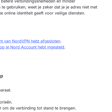
n betere verbindingssnelheden en minder
e gebruiken, weet je zeker dat je je adres niet met
 online identiteit geeft voor veilige diensten.
nt van NordVPN hebt afgesloten
.
 op je Nord Account hebt ingesteld
.
pp
araat.
orieën.
r om de verbinding tot stand te brengen.