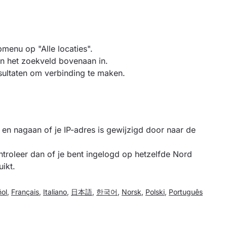
menu op "Alle locaties".
in het zoekveld bovenaan in.
esultaten om verbinding te maken.
n en nagaan of je IP-adres is gewijzigd door naar de
controleer dan of je bent ingelogd op hetzelfde Nord
ikt.
ol
,
Français
,
Italiano
,
日本語
,
한국어
,
Norsk
,
Polski
,
Português