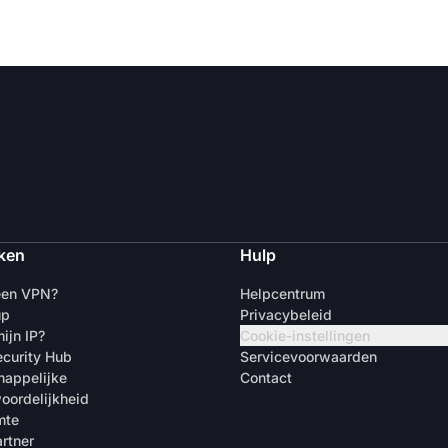
ken
Hulp
een VPN?
Helpcentrum
up
Privacybeleid
ijn IP?
Cookie-instellingen
curity Hub
Servicevoorwaarden
appelijke
Contact
oordelijkheid
mte
rtner