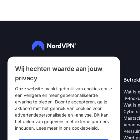
Volg ons
Wij hechten waarde aan jouw
privacy
NordVPN
Betrek
Onze website maakt gebruik van cookies om je
Over ons
Wat is 
een veiligere en meer gepersonaliseerde
Vacatures
IP-look
ervaring te bieden. Door te accepteren, ga je
Gratis VPN-proefperiode
Wat is m
akkoord met het gebruik van cookies voor
VPN-routers
Cyberse
advertentiepersonalisatie en -analyse. Dit kan
Beoordelingen
Maatsch
het delen van gegevens met externe partners
Korting voor studenten & werknemers
Verantw
inhouden. Lees meer in ons
cookiebeleid
.
Waar te koop
Persrui
Een vriend uitnodigen
Word pa