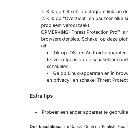
Klik op het schildpictogram links in
Klik op "Overzicht" en pauzeer elke s
probleem veroorzaakt.
OPMERKING:
Threat Protection Pro™ is 
browserextensies. Schakel op deze platf
uit:
Tik op iOS- en Android-apparaten
tik vervolgens op de schakelaar naast
schakelen.
Ga op Linux-apparaten en in browse
en privacy" en schakel Threat Protecti
Extra tips
Probeer een ander apparaat te gebruike
Ook beschikbaar in:
Dansk
,
Deutsch
,
English
,
Españ