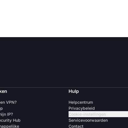
ken
Hulp
een VPN?
Helpcentrum
up
Privacybeleid
ijn IP?
Cookie-instellingen
curity Hub
Servicevoorwaarden
appelijke
Contact