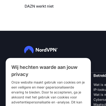
DAZN werkt niet
Volg ons
Wij hechten waarde aan jouw
privacy
NordVPN
Betrek
Onze website maakt gebruik van cookies om je
Over ons
Wat is 
een veiligere en meer gepersonaliseerde
Vacatures
IP-look
ervaring te bieden. Door te accepteren, ga je
Gratis VPN-proefperiode
Wat is m
akkoord met het gebruik van cookies voor
VPN-routers
Cyberse
advertentiepersonalisatie en -analyse. Dit kan
Beoordelingen
Maatsch