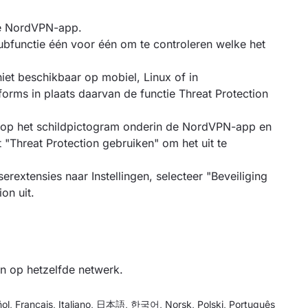
 de NordVPN-app.
ubfunctie één voor één om te controleren welke het
niet beschikbaar op mobiel, Linux of in
orms in plaats daarvan de functie Threat Protection
 op het schildpictogram onderin de NordVPN-app en
 "Threat Protection gebruiken" om het uit te
rextensies naar Instellingen, selecteer "Beveiliging
on uit.
n op hetzelfde netwerk.
ol
,
Français
,
Italiano
,
日本語
,
한국어
,
Norsk
,
Polski
,
Português