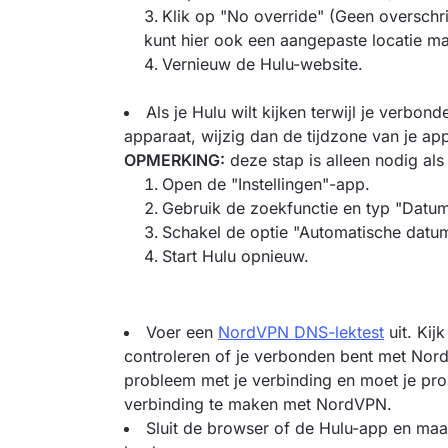
Klik op "No override" (Geen overschri
kunt hier ook een aangepaste locatie m
Vernieuw de Hulu-website.
Als je Hulu wilt kijken terwijl je verbo
apparaat, wijzig dan de tijdzone van je a
OPMERKING:
deze stap is alleen nodig al
Open de "Instellingen"-app.
Gebruik de zoekfunctie en typ "Datum 
Schakel de optie "Automatische datum e
Start Hulu opnieuw.
Voer een
NordVPN DNS-lektest
uit. Kij
controleren of je verbonden bent met NordV
probleem met je verbinding en moet je pro
verbinding te maken met NordVPN.
Sluit de browser of de Hulu-app en maa