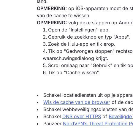
land.
OPMERKING:
op iOS-apparaten moet de st
van de cache te wissen.
OPMERKING:
volg deze stappen op Androi
Open de "Instellingen"-app.
Gebruik de zoekknop en typ "Apps".
Zoek de Hulu-app en tik erop.
Tik op "Gedwongen stoppen" rechtson
waarschuwingsdialoog krijgt.
Scrol omlaag naar "Gebruik" en tik op
Tik op "Cache wissen".
Schakel locatiediensten uit op je appara
Wis de cache van de browser
of de cac
Schakel webbeveiligingsdiensten van der
Schakel
DNS over HTTPS
of
Beveiligd
Pauzeer
NordVPN’s Threat Protection P