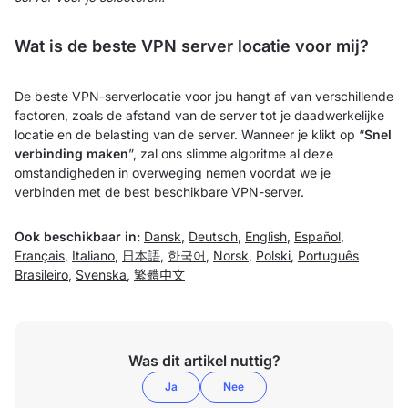
Wat is de beste VPN server locatie voor mij?
De beste VPN-serverlocatie voor jou hangt af van verschillende
factoren, zoals de afstand van de server tot je daadwerkelijke
locatie en de belasting van de server. Wanneer je klikt op “
Snel
verbinding maken
”, zal ons slimme algoritme al deze
omstandigheden in overweging nemen voordat we je
verbinden met de best beschikbare VPN-server.
Ook beschikbaar in:
Dansk
,
Deutsch
,
English
,
Español
,
Français
,
Italiano
,
日本語
,
한국어
,
Norsk
,
Polski
,
Português
Brasileiro
,
Svenska
,
繁體中文
Was dit artikel nuttig?
Ja
Nee