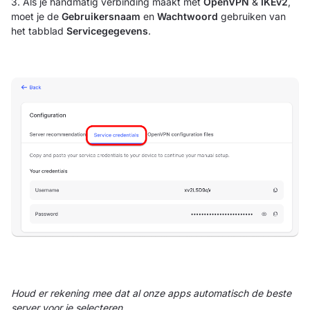
3. Als je handmatig verbinding maakt met
OpenVPN
&
IKEv2
,
moet je de
Gebruikersnaam
en
Wachtwoord
gebruiken van
het tabblad
Servicegegevens
.
Houd er rekening mee dat al onze apps automatisch de beste
server voor je selecteren.