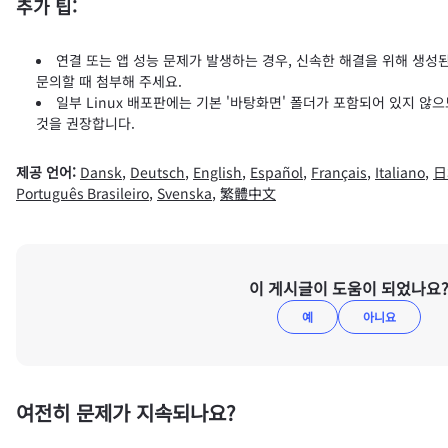
추가 팁:
연결 또는 앱 성능 문제가 발생하는 경우, 신속한 해결을 위해 생성된 '
문의할 때 첨부해 주세요.
일부 Linux 배포판에는 기본 '바탕화면' 폴더가 포함되어 있지 않
것을 권장합니다.
제공 언어:
Dansk
,
Deutsch
,
English
,
Español
,
Français
,
Italiano
,
日
Português Brasileiro
,
Svenska
,
繁體中文
이 게시글이 도움이 되었나요
예
아니요
여전히 문제가 지속되나요?