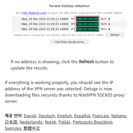
If no address is showing, click the
Refresh
button to
update the results.
If everything is working properly, you should see the IP
address of the VPN server you selected. Deluge is now
downloading files securely thanks to NordVPN SOCKS5 proxy
server.
제공 언어:
Dansk
,
Deutsch
,
English
,
Español
,
Français
,
Italiano
,
日本語
,
Nederlands
,
Norsk
,
Polski
,
Português Brasileiro
,
Svenska
,
繁體中文