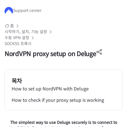
주요 콘텐츠로 건너뛰기
Support center
홈
시작하기, 설치, 기능 설정
수동 VPN 설정
SOCKS5 프록시
NordVPN proxy setup on Deluge
목차
How to set up NordVPN with Deluge
How to check if your proxy setup is working
The simplest way to use Deluge securely is to connect to