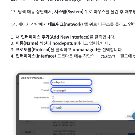
탐색 메뉴 상단에서,
시스템(System)
위로 마우스를 올린 후
재부팅
페이지 상단에서
네트워크(network)
탭 위로 마우스를 올리고
인터
1.
새 인터페이스 추가(Add New Interface)
를 클릭합니다.
2.
이름(Name)
섹션에
nordvpntun
이라고 입력합니다.
3.
프로토콜(Protocol)
을 클릭하고
unmanaged
를 선택합니다.
4.
인터페이스(Interface)
드롭다운 메뉴 하단의
-- custom --
필드에