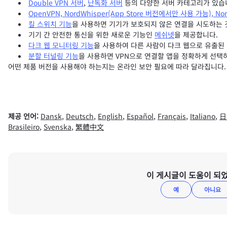
Double VPN 서버
,
난독화 서버
등의 다양한 서버 카테고리가 있습
OpenVPN, NordWhisper(App Store 버전에서만 사용 가능), Nor
킬 스위치 기능
을 사용하면 기기가 보호되지 않은 연결을 시도하는 
기기 간 안전한 통신을 위한 새로운 기능인
메쉬넷
을 제공합니다.
다크 웹 모니터링 기능
을 사용하여 다른 사람이 다크 웹으로 유출된
분할 터널링 기능
을 사용하면 VPN으로 연결할 앱을 정확하게 선택
어떤 제품 버전을 사용해야 하는지는 온라인 보안 필요에 따라 달라집니다.
제공 언어:
Dansk
,
Deutsch
,
English
,
Español
,
Français
,
Italiano
,
日
Brasileiro
,
Svenska
,
繁體中文
이 게시글이 도움이 되
예
아니요