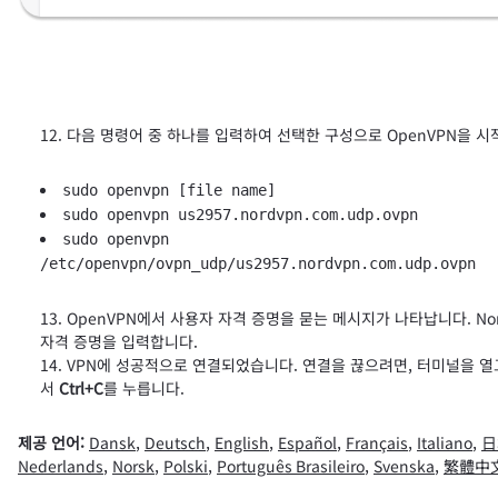
다음 명령어 중 하나를 입력하여 선택한 구성으로 OpenVPN을 시
sudo openvpn [file name]
sudo openvpn us2957.nordvpn.com.udp.ovpn
sudo openvpn
/etc/openvpn/ovpn_udp/us2957.nordvpn.com.udp.ovpn
OpenVPN에서 사용자 자격 증명을 묻는 메시지가 나타납니다. No
자격 증명을 입력합니다.
VPN에 성공적으로 연결되었습니다. 연결을 끊으려면, 터미널을 
서
Ctrl+C
를 누릅니다.
제공 언어:
Dansk
,
Deutsch
,
English
,
Español
,
Français
,
Italiano
,
日
Nederlands
,
Norsk
,
Polski
,
Português Brasileiro
,
Svenska
,
繁體中