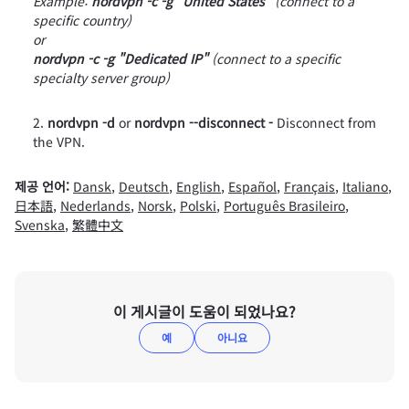
Example:
nordvpn -c -g "United States"
(connect to a
specific country)
or
nordvpn -c -g "Dedicated IP"
(connect to a specific
specialty server group)
nordvpn -d
or
nordvpn --disconnect -
Disconnect from
the VPN.
제공 언어:
Dansk
,
Deutsch
,
English
,
Español
,
Français
,
Italiano
,
日本語
,
Nederlands
,
Norsk
,
Polski
,
Português Brasileiro
,
Svenska
,
繁體中文
이 게시글이 도움이 되었나요?
예
아니요