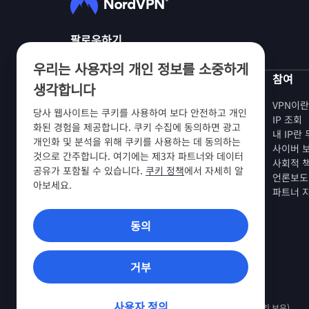
팔로우하기
우리는 사용자의 개인 정보를 소중하게
NordVPN
참여
생각합니다
회사 소개
VPN이
당사 웹사이트는 쿠키를 사용하여 보다 안전하고 개인
채용 정보
IP 조회
화된 경험을 제공합니다. 쿠키 수집에 동의하면 광고
VPN 무료 체험판
내 IP란
개인화 및 분석을 위해 쿠키를 사용하는 데 동의하는
VPN 라우터
사이버 
것으로 간주합니다. 여기에는 제3자 파트너와 데이터
후기
사회적 
공유가 포함될 수 있습니다.
쿠키 정책
에서 자세히 알
학생 및 직원 할인
언론보도
아보세요.
구매처
파트너 
친구 추천하기
동의
VPN 앱
거부
사용자 정의
© 2026 Nord Security. All Rights Reserved (모든 권리 보유)