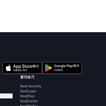
찾아보기
Nord Security
NordLayer
NordPass
NordLocker
NordStellar