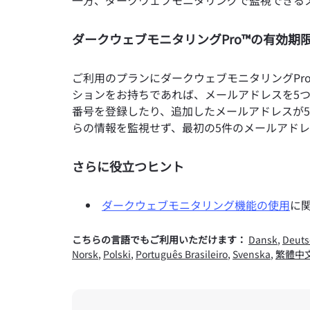
一方、ダークウェブモニタリングで監視できる
ダークウェブモニタリングPro™の有効期
ご利用のプランにダークウェブモニタリングPro
ションをお持ちであれば、メールアドレスを5つ
番号を登録したり、追加したメールアドレスが
らの情報を監視せず、最初の5件のメールアド
さらに役立つヒント
ダークウェブモニタリング機能の使用
に
こちらの言語でもご利用いただけます：
Dansk
,
Deuts
Norsk
,
Polski
,
Português Brasileiro
,
Svenska
,
繁體中