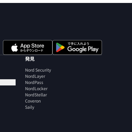
発見
Nord Security
NordLayer
NordPass
NordLocker
NordStellar
Coveron
Saily