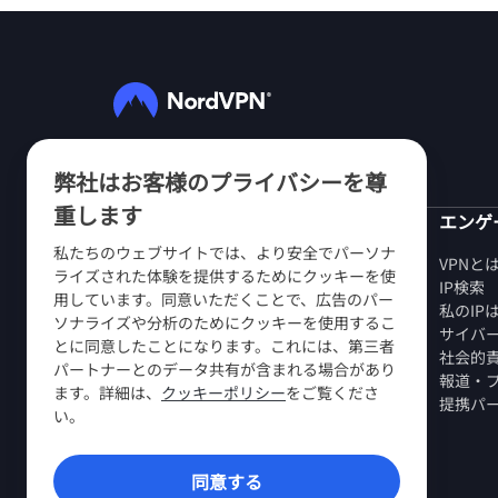
フォローする
弊社はお客様のプライバシーを尊
重します
NordVPN
エンゲ
私たちのウェブサイトでは、より安全でパーソナ
当社について
VPNと
ライズされた体験を提供するためにクッキーを使
採用情報
IP検索
用しています。同意いただくことで、広告のパー
VPN無料トライアル
私のIP
ソナライズや分析のためにクッキーを使用するこ
VPNルーター
サイバ
とに同意したことになります。これには、第三者
第三者によるレビュー
社会的
パートナーとのデータ共有が含まれる場合があり
学生・社員割引
報道・
ます。詳細は、
クッキーポリシー
をご覧くださ
購入先
提携パ
い。
お友達を紹介する
プレスルーム
同意する
VPNアプリ