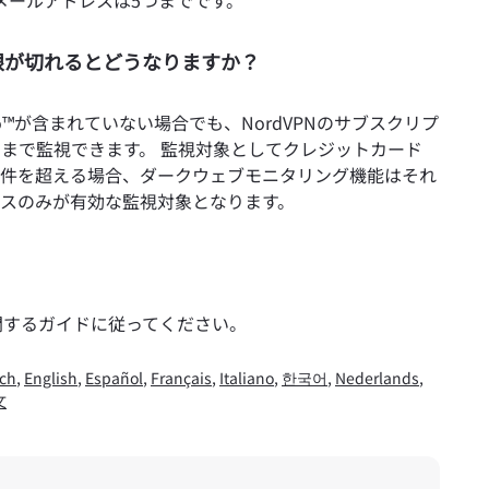
メールアドレスは5つまでです。
限が切れるとどうなりますか？
™が含まれていない場合でも、NordVPNのサブスクリプ
まで監視できます。 監視対象としてクレジットカード
5件を超える場合、ダークウェブモニタリング機能はそれ
レスのみが有効な監視対象となります。
関するガイドに従ってください。
ch
,
English
,
Español
,
Français
,
Italiano
,
한국어
,
Nederlands
,
文