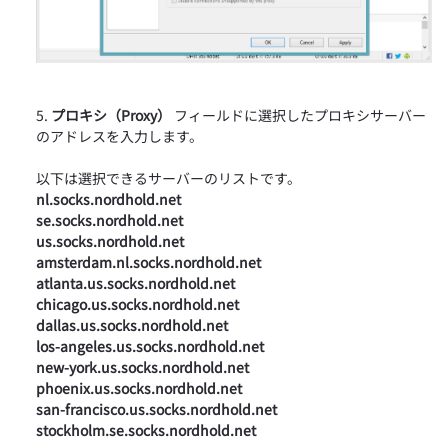
プロキシ（Proxy）
フィールドに選択したプロキシサーバー
のアドレスを入力します。
以下は選択できるサーバーのリストです。
nl.socks.nordhold.net
se.socks.nordhold.net
us.socks.nordhold.net
amsterdam.nl.socks.nordhold.net
atlanta.us.socks.nordhold.net
chicago.us.socks.nordhold.net
dallas.us.socks.nordhold.net
los-angeles.us.socks.nordhold.net
new-york.us.socks.nordhold.net
phoenix.us.socks.nordhold.net
san-francisco.us.socks.nordhold.net
stockholm.se.socks.nordhold.net