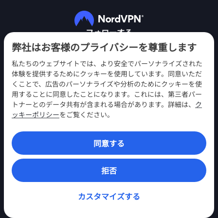
フォローする
弊社はお客様のプライバシーを尊重します
私たちのウェブサイトでは、より安全でパーソナライズされた
体験を提供するためにクッキーを使用しています。同意いただ
くことで、広告のパーソナライズや分析のためにクッキーを使
用することに同意したことになります。これには、第三者パー
NordVPN
トナーとのデータ共有が含まれる場合があります。詳細は、
ク
エンゲージメント
ッキーポリシー
をご覧ください。
ヘルプ
同意する
発見
VPNアプリ
拒否
カスタマイズする
© 2026 Nord Security. 無断複製禁止