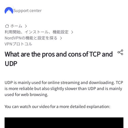
メインコンテンツにスキップ
Support center
ホーム
利用開始、インストール、機能設定
NordVPNの機能と設定を探る
VPNプロトコル
What are the pros and cons of TCP and
UDP
UDP is mainly used for online streaming and downloading. TCP
is more reliable but also slightly slower than UDP and is mainly
used for web browsing.
You can watch our video for a more detailed explanation: