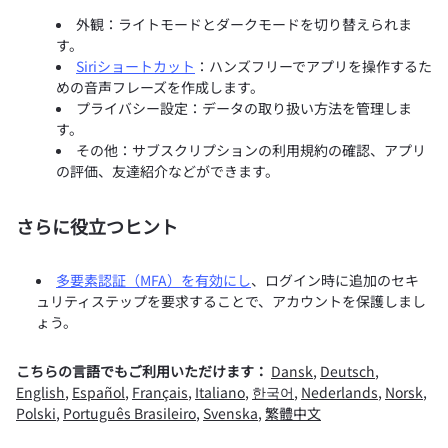
外観：ライトモードとダークモードを切り替えられま
す。
Siriショートカット
：ハンズフリーでアプリを操作するた
めの音声フレーズを作成します。
プライバシー設定：データの取り扱い方法を管理しま
す。
その他：サブスクリプションの利用規約の確認、アプリ
の評価、友達紹介などができます。
さらに役立つヒント
多要素認証（MFA）を有効にし
、ログイン時に追加のセキ
ュリティステップを要求することで、アカウントを保護しまし
ょう。
こちらの言語でもご利用いただけます：
Dansk
,
Deutsch
,
English
,
Español
,
Français
,
Italiano
,
한국어
,
Nederlands
,
Norsk
,
Polski
,
Português Brasileiro
,
Svenska
,
繁體中文