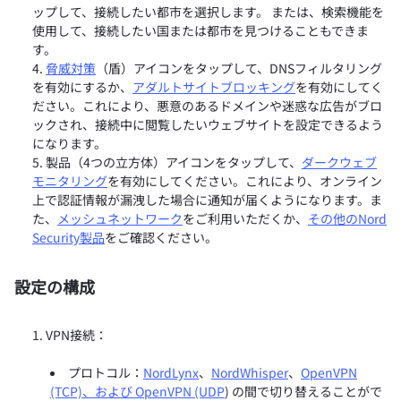
ップして、接続したい都市を選択します。 または、検索機能を
使用して、接続したい国または都市を見つけることもできま
す。
脅威対策
（盾）アイコンをタップして、DNSフィルタリング
を有効にするか、
アダルトサイトブロッキング
を有効にしてく
ださい。これにより、悪意のあるドメインや迷惑な広告がブロ
ックされ、接続中に閲覧したいウェブサイトを設定できるよう
になります。
製品（4つの立方体）アイコンをタップして、
ダークウェブ
モニタリング
を有効にしてください。これにより、オンライン
上で認証情報が漏洩した場合に通知が届くようになります。ま
た、
メッシュネットワーク
をご利用いただくか、
その他のNord
Security製品
をご確認ください。
設定の構成
VPN接続：
プロトコル：
NordLynx
、
NordWhisper
、
OpenVPN
(TCP)、および OpenVPN (UDP
) の間で切り替えることがで