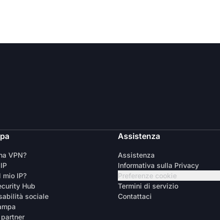
ipa
Assistenza
una VPN?
Assistenza
 IP
Informativa sulla Privacy
l mio IP?
Preferenze cookie
curity Hub
Termini di servizio
abilità sociale
Contattaci
tampa
 partner