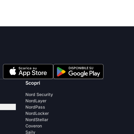
Scopri
Nord Security
NordLayer
NordPass
NordLocker
NordStellar
Coveron
Saily