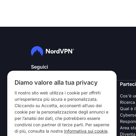
Seguici
Diamo valore alla tua privacy
NordVPN
Partec
Il nostro sito web utilizza i cookie per offrirti
Chi siamo
Cos'è 
un’esperienza più sicura e personalizzata.
Lavora con noi
Ricerca
Cliccando su Accetta, acconsenti all’uso dei
Prova la VPN gratuitamente
Qual è i
cookie per la personalizzazione degli annunci e
Router VPN
Cyberse
per l’analisi dei dati, che potrebbero essere
Recensioni
Respons
condivisi con partner di terze parti. Per saperne
Sconto per studenti e lavoratori
Area s
di più, consulta la nostra
Informativa sui cookie
.
Dove acquistarla
Diventa