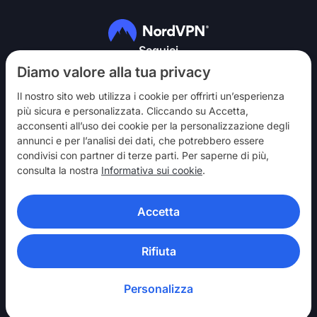
Seguici
Diamo valore alla tua privacy
Il nostro sito web utilizza i cookie per offrirti un’esperienza
più sicura e personalizzata. Cliccando su Accetta,
acconsenti all’uso dei cookie per la personalizzazione degli
annunci e per l’analisi dei dati, che potrebbero essere
NordVPN
condivisi con partner di terze parti. Per saperne di più,
Partecipa
consulta la nostra
Informativa sui cookie
.
Assistenza
Accetta
Scopri
APP VPN
Rifiuta
Personalizza
© 2026 Nord Security. Tutti i diritti riservati