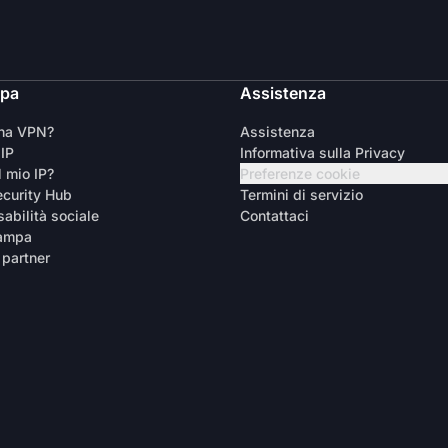
ipa
Assistenza
una VPN?
Assistenza
 IP
Informativa sulla Privacy
l mio IP?
Preferenze cookie
curity Hub
Termini di servizio
abilità sociale
Contattaci
tampa
 partner