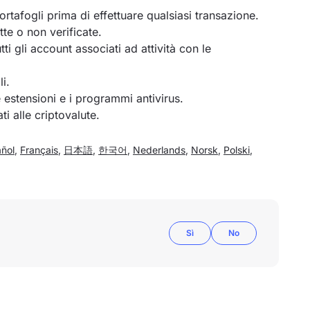
portafogli prima di effettuare qualsiasi transazione.
te o non verificate.
tti gli account associati ad attività con le
i.
 estensioni e i programmi antivirus.
i alle criptovalute.
ñol
,
Français
,
日本語
,
한국어
,
Nederlands
,
Norsk
,
Polski
,
Sì
No