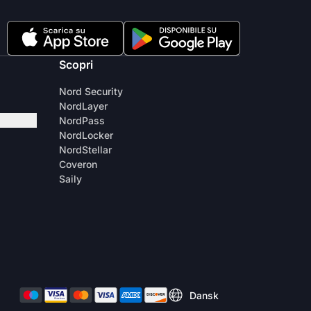
Scopri
Nord Security
NordLayer
NordPass
NordLocker
NordStellar
Coveron
Saily