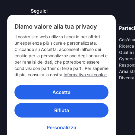
Seguici
Diamo valore alla tua privacy
NordVPN
Partec
Il nostro sito web utilizza i cookie per offrirti
Chi siamo
Cos'è 
un’esperienza più sicura e personalizzata.
Lavora con noi
Ricerca
Cliccando su Accetta, acconsenti all’uso dei
Prova la VPN gratuitamente
Qual è i
cookie per la personalizzazione degli annunci e
Router VPN
Cyberse
per l’analisi dei dati, che potrebbero essere
Recensioni
Respons
condivisi con partner di terze parti. Per saperne
Sconto per studenti e lavoratori
Area s
di più, consulta la nostra
Informativa sui cookie
.
Dove acquistarla
Diventa
Invita un amico
Accetta
APP VPN
Rifiuta
Personalizza
© 2026 Nord Security. Tutti i diritti riservati