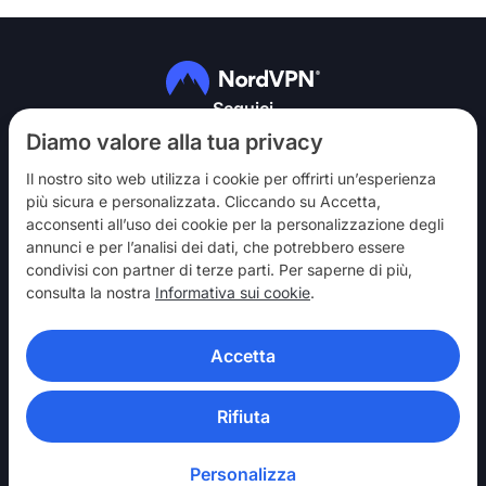
Seguici
Diamo valore alla tua privacy
Il nostro sito web utilizza i cookie per offrirti un’esperienza
più sicura e personalizzata. Cliccando su Accetta,
acconsenti all’uso dei cookie per la personalizzazione degli
annunci e per l’analisi dei dati, che potrebbero essere
NordVPN
condivisi con partner di terze parti. Per saperne di più,
Partecipa
consulta la nostra
Informativa sui cookie
.
Assistenza
Accetta
Scopri
APP VPN
Rifiuta
Personalizza
© 2026 Nord Security. Tutti i diritti riservati