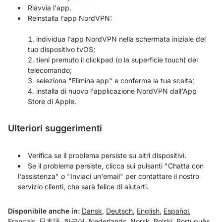
Riavvia l'app.
Reinstalla l'app NordVPN:
individua l'app NordVPN nella schermata iniziale del
tuo dispositivo tvOS;
tieni premuto il clickpad (o la superficie touch) del
telecomando;
seleziona "Elimina app" e conferma la tua scelta;
installa di nuovo l'applicazione NordVPN dall'App
Store di Apple.
Ulteriori suggerimenti
Verifica se il problema persiste su altri dispositivi.
Se il problema persiste, clicca sui pulsanti "Chatta con
l'assistenza" o "Inviaci un'email" per contattare il nostro
servizio clienti, che sarà felice di aiutarti.
Disponibile anche in:
Dansk
,
Deutsch
,
English
,
Español
,
Français
,
日本語
,
한국어
,
Nederlands
,
Norsk
,
Polski
,
Português