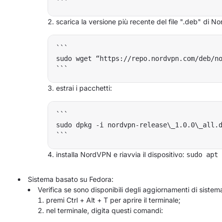
scarica la versione più recente del file ".deb" di N
```

sudo wget “https://repo.nordvpn.com/deb/no
estrai i pacchetti:
```

sudo dpkg -i nordvpn-release\_1.0.0\_all.d
installa NordVPN e riavvia il dispositivo:
sudo apt 
Sistema basato su Fedora:
Verifica se sono disponibili degli aggiornamenti di sistema 
premi Ctrl + Alt + T per aprire il terminale;
nel terminale, digita questi comandi: