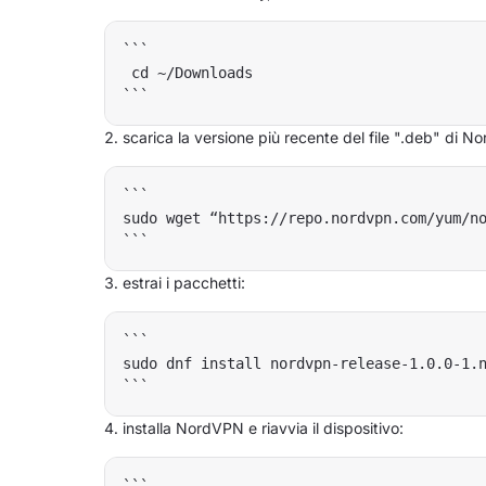
```

 cd ~/Downloads

scarica la versione più recente del file ".deb" di N
```

sudo wget “https://repo.nordvpn.com/yum/no
estrai i pacchetti:
```

sudo dnf install nordvpn-release-1.0.0-1.n
installa NordVPN e riavvia il dispositivo: