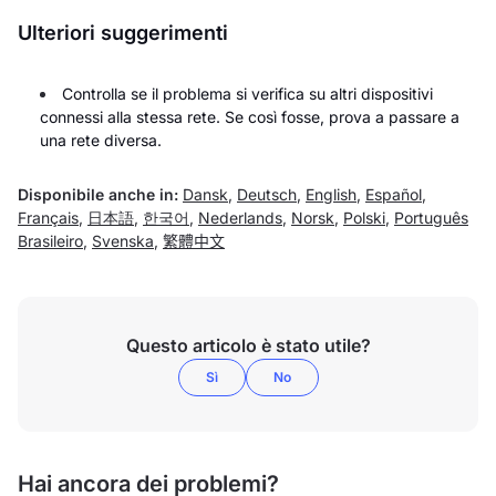
Ulteriori suggerimenti
Controlla se il problema si verifica su altri dispositivi
connessi alla stessa rete. Se così fosse, prova a passare a
una rete diversa.
Disponibile anche in:
Dansk
,
Deutsch
,
English
,
Español
,
Français
,
日本語
,
한국어
,
Nederlands
,
Norsk
,
Polski
,
Português
Brasileiro
,
Svenska
,
繁體中文
Questo articolo è stato utile?
Sì
No
Hai ancora dei problemi?