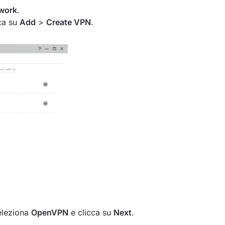
work
.
ca su
Add
>
Create VPN
.
eleziona
OpenVPN
e clicca su
Next
.